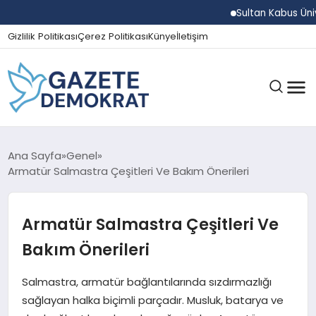
Sultan Kabus Üniversite
Gizlilik Politikası
Çerez Politikası
Künye
İletişim
GÜNDEM
Ana Sayfa
Genel
Armatür Salmastra Çeşitleri Ve Bakım Önerileri
EKONOMI
Armatür Salmastra Çeşitleri Ve
Bakım Önerileri
SPOR
Salmastra, armatür bağlantılarında sızdırmazlığı
sağlayan halka biçimli parçadır. Musluk, batarya ve
MAGAZIN