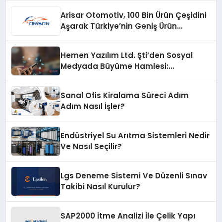
Arisar Otomotiv, 100 Bin Ürün Çeşidini
Aşarak Türkiye’nin Geniş Ürün
Yelpazesine Sahip Oto Yedek Parça
Platformlarından Biri Oldu
Hemen Yazılım Ltd. Şti’den Sosyal
Medyada Büyüme Hamlesi:
Instagram Beğeni ve TikTok Beğeni
Alanında Talep Rekor Kırıyor
Sanal Ofis Kiralama Süreci Adım
Adım Nasıl İşler?
Endüstriyel Su Arıtma Sistemleri Nedir
Ve Nasıl Seçilir?
Lgs Deneme Sistemi Ve Düzenli Sınav
Takibi Nasıl Kurulur?
SAP2000 İtme Analizi İle Çelik Yapı