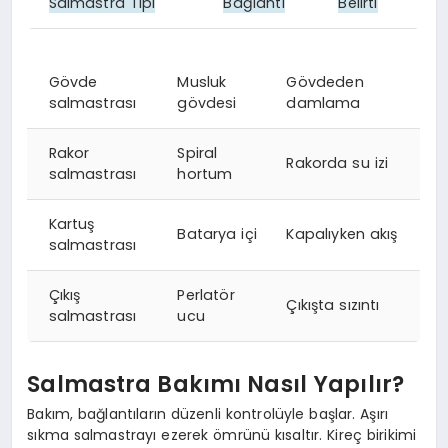
Salmastra Tipi
Bağlantı
Belirti
Gövde
Musluk
Gövdeden
salmastrası
gövdesi
damlama
Rakor
Spiral
Rakorda su izi
salmastrası
hortum
Kartuş
Batarya içi
Kapalıyken akış
salmastrası
Çıkış
Perlatör
Çıkışta sızıntı
salmastrası
ucu
Salmastra Bakımı Nasıl Yapılır?
Bakım, bağlantıların düzenli kontrolüyle başlar. Aşırı
sıkma salmastrayı ezerek ömrünü kısaltır. Kireç birikimi