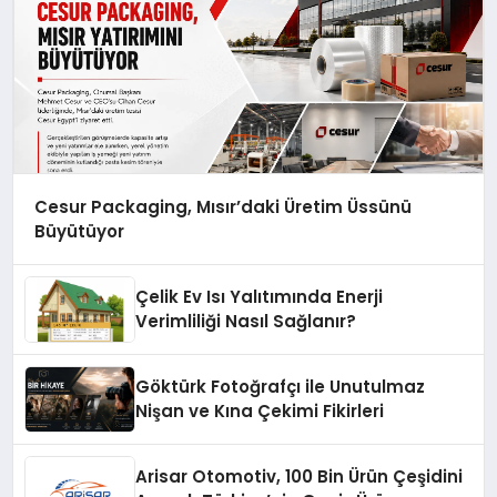
Cesur Packaging, Mısır’daki Üretim Üssünü
Büyütüyor
Çelik Ev Isı Yalıtımında Enerji
Verimliliği Nasıl Sağlanır?
Göktürk Fotoğrafçı ile Unutulmaz
Nişan ve Kına Çekimi Fikirleri
Arisar Otomotiv, 100 Bin Ürün Çeşidini