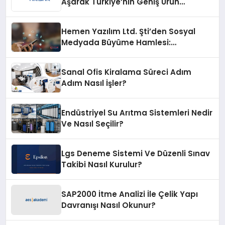
Aşarak Türkiye’nin Geniş Ürün
Yelpazesine Sahip Oto Yedek Parça
Platformlarından Biri Oldu
Hemen Yazılım Ltd. Şti’den Sosyal
Medyada Büyüme Hamlesi:
Instagram Beğeni ve TikTok Beğeni
Alanında Talep Rekor Kırıyor
Sanal Ofis Kiralama Süreci Adım
Adım Nasıl İşler?
Endüstriyel Su Arıtma Sistemleri Nedir
Ve Nasıl Seçilir?
Lgs Deneme Sistemi Ve Düzenli Sınav
Takibi Nasıl Kurulur?
SAP2000 İtme Analizi İle Çelik Yapı
Davranışı Nasıl Okunur?