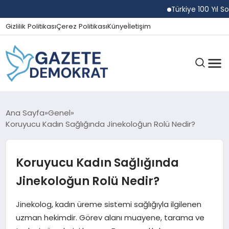
Türkiye 100 Yıl Sonra K
Gizlilik Politikası
Çerez Politikası
Künye
İletişim
GÜNDEM
Ana Sayfa
Genel
Koruyucu Kadın Sağlığında Jinekoloğun Rolü Nedir?
EKONOMI
Koruyucu Kadın Sağlığında
Jinekoloğun Rolü Nedir?
SPOR
Jinekolog, kadın üreme sistemi sağlığıyla ilgilenen
uzman hekimdir. Görev alanı muayene, tarama ve
MAGAZIN