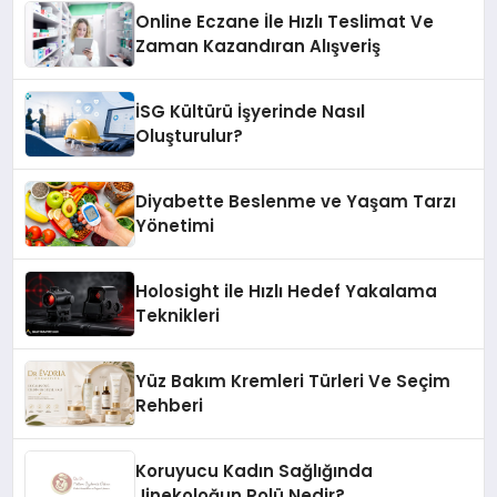
Online Eczane İle Hızlı Teslimat Ve
Zaman Kazandıran Alışveriş
İSG Kültürü İşyerinde Nasıl
Oluşturulur?
Diyabette Beslenme ve Yaşam Tarzı
Yönetimi
Holosight ile Hızlı Hedef Yakalama
Teknikleri
Yüz Bakım Kremleri Türleri Ve Seçim
Rehberi
Koruyucu Kadın Sağlığında
Jinekoloğun Rolü Nedir?