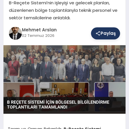
B-Reçete Sistemi’nin işleyişi ve gelecek planları,
düzenlenen bölge toplantılarıyla teknik personel ve
sektör temsilcilerine anlatıldı.
SAĞLIK
Mehmet Arslan
Paylaş
02 Temmuz 2026
EĞITIM
DÜNYA
YAŞAM
Tarım ve Orman Bakanlığı,
B-Reçete Sistemi