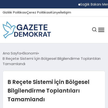
Sağlık Bakanı Memişo
Gizlilik Politikası
Çerez Politikası
Künye
İletişim
GÜNDEM
Ana Sayfa
Ekonomi
B Reçete Sistemi İçin Bölgesel Bilgilendirme Toplantıları
Tamamlandı
EKONOMI
B Reçete Sistemi İçin Bölgesel
SPOR
Bilgilendirme Toplantıları
Tamamlandı
MAGAZIN