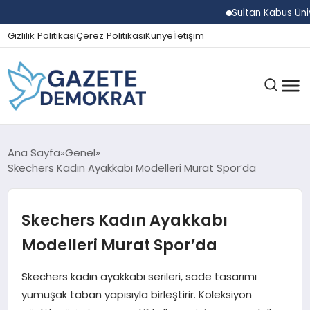
Sultan Kabus Üniversite
Gizlilik Politikası
Çerez Politikası
Künye
İletişim
GÜNDEM
Ana Sayfa
Genel
Skechers Kadın Ayakkabı Modelleri Murat Spor’da
EKONOMI
Skechers Kadın Ayakkabı
Modelleri Murat Spor’da
SPOR
Skechers kadın ayakkabı serileri, sade tasarımı
yumuşak taban yapısıyla birleştirir. Koleksiyon
MAGAZIN