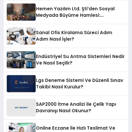
Platformlarından Biri Oldu
Hemen Yazılım Ltd. Şti’den Sosyal
Medyada Büyüme Hamlesi:
Instagram Beğeni ve TikTok Beğeni
Alanında Talep Rekor Kırıyor
Sanal Ofis Kiralama Süreci Adım
Adım Nasıl İşler?
Endüstriyel Su Arıtma Sistemleri Nedir
Ve Nasıl Seçilir?
Lgs Deneme Sistemi Ve Düzenli Sınav
Takibi Nasıl Kurulur?
SAP2000 İtme Analizi İle Çelik Yapı
Davranışı Nasıl Okunur?
Online Eczane İle Hızlı Teslimat Ve