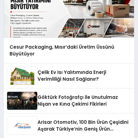
Cesur Packaging, Mısır’daki Üretim Üssünü
Büyütüyor
Çelik Ev Isı Yalıtımında Enerji
Verimliliği Nasıl Sağlanır?
Göktürk Fotoğrafçı ile Unutulmaz
Nişan ve Kına Çekimi Fikirleri
Arisar Otomotiv, 100 Bin Ürün Çeşidini
Aşarak Türkiye’nin Geniş Ürün
Yelpazesine Sahip Oto Yedek Parça