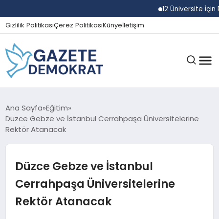
12 Üniversite İçin R
Gizlilik Politikası
Çerez Politikası
Künye
İletişim
GÜNDEM
Ana Sayfa
Eğitim
Düzce Gebze ve İstanbul Cerrahpaşa Üniversitelerine
Rektör Atanacak
EKONOMI
Düzce Gebze ve İstanbul
SPOR
Cerrahpaşa Üniversitelerine
Rektör Atanacak
MAGAZIN