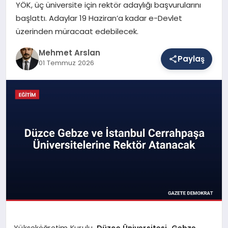
YÖK, üç üniversite için rektör adaylığı başvurularını
başlattı. Adaylar 19 Haziran’a kadar e-Devlet
üzerinden müracaat edebilecek.
SAĞLIK
Mehmet Arslan
Paylaş
01 Temmuz 2026
EĞITIM
DÜNYA
YAŞAM
Yükseköğretim Kurulu,
Düzce Üniversitesi, Gebze