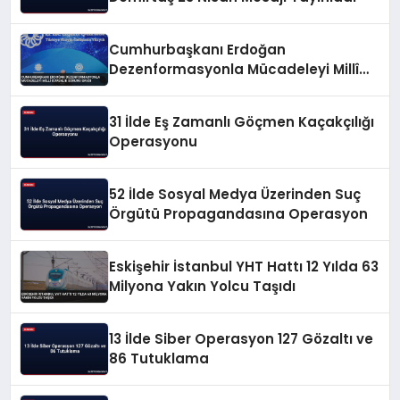
Cumhurbaşkanı Erdoğan
Dezenformasyonla Mücadeleyi Millî
Güvenlik Sorunu Saydı
31 İlde Eş Zamanlı Göçmen Kaçakçılığı
Operasyonu
52 İlde Sosyal Medya Üzerinden Suç
Örgütü Propagandasına Operasyon
Eskişehir İstanbul YHT Hattı 12 Yılda 63
Milyona Yakın Yolcu Taşıdı
13 İlde Siber Operasyon 127 Gözaltı ve
86 Tutuklama