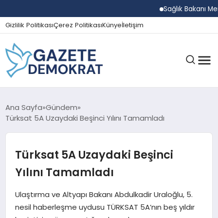
Sağlık Bakanı Memişoğ
Gizlilik Politikası
Çerez Politikası
Künye
İletişim
GÜNDEM
Ana Sayfa
Gündem
Türksat 5A Uzaydaki Beşinci Yılını Tamamladı
EKONOMI
Türksat 5A Uzaydaki Beşinci
Yılını Tamamladı
SPOR
Ulaştırma ve Altyapı Bakanı Abdulkadir Uraloğlu, 5.
nesil haberleşme uydusu TÜRKSAT 5A’nın beş yıldır
MAGAZIN