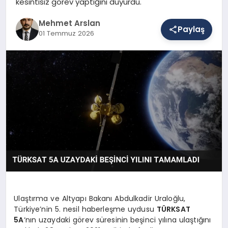
kesintisiz görev yaptığını duyurdu.
Mehmet Arslan
Paylaş
SAĞLIK
01 Temmuz 2026
EĞITIM
DÜNYA
YAŞAM
Ulaştırma ve Altyapı Bakanı Abdulkadir Uraloğlu,
Türkiye’nin 5. nesil haberleşme uydusu
TÜRKSAT
5A
‘nın uzaydaki görev süresinin beşinci yılına ulaştığını