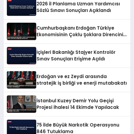
2026 İl Planlama Uzman Yardımcısı
Sözlü Sınavı Sonuçları Açıklandı
Cumhurbaşkanı Erdoğan Türkiye
Ekonomisinin Çoklu Şoklara Direncini
Vurguladı
İçişleri Bakanlığı Stajyer Kontrolör
Sınav Sonuçları Erişime Açıldı
Erdoğan ve ez Zeydi arasında
stratejik iş birliği ve enerji mutabakatı
İstanbul Kuzey Demir Yolu Geçişi
Projesi İhalesi 14 Ekimde Yapılacak
75 İlde Büyük Narkotik Operasyonu
846 Tutuklama