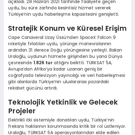
açıkladı. 28 Haziran 2021 tarihinde faaliyete geçen
uydu, bu süre zarfında kesintisiz hizmet vererek
Türkiye’nin uydu haberleşme kapasitesini genişletti.
Stratejik Konum ve Küresel Erişim
Cape Canaveral Uzay Üssü’nden SpaceX Falcon 9
roketiyle fırlatılan uydu, yörünge manevralarının
ardından 31 derece Doğu yörüngesine yerleşti. Bakan
Uraloğlu, uydunun hizmete girişinden bu yana Dünya
çevresinde
1.826 tur
attığını belirtti. TÜRKSAT 5A,
Avrupa’dan Afrika’ya kadar uzanan geniş bir
coğrafyada televizyon yayıncılığı ve veri haberleşmesi
gibi alanlarda Türkiye’nin uluslararası pazardaki
rekabet gücünü artırdı.
Teknolojik Yetkinlik ve Gelecek
Projeler
Elektrikli itki sistemiyle donatılan uydu, Türkiye’nin
frekans haklarının korunmasında kritik bir rol üstleniyor.
Uraloğlu, TÜRKSAT 5A operasyonlarından elde edilen