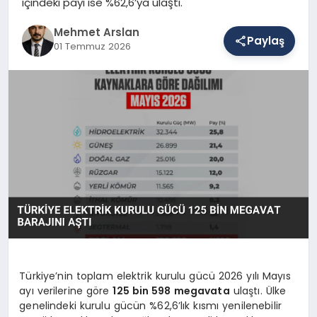
içindeki payı ise %62,6’ya ulaştı.
Mehmet Arslan
Paylaş
SAĞLIK
01 Temmuz 2026
EĞITIM
DÜNYA
YAŞAM
Türkiye’nin toplam elektrik kurulu gücü 2026 yılı Mayıs
ayı verilerine göre
125 bin 598 megavata
ulaştı. Ülke
genelindeki kurulu gücün %62,6’lık kısmı yenilenebilir