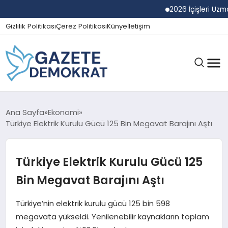
2026 İçişleri Uzman Ya
Gizlilik Politikası
Çerez Politikası
Künye
İletişim
GÜNDEM
Ana Sayfa
Ekonomi
Türkiye Elektrik Kurulu Gücü 125 Bin Megavat Barajını Aştı
EKONOMI
Türkiye Elektrik Kurulu Gücü 125
Bin Megavat Barajını Aştı
SPOR
Türkiye’nin elektrik kurulu gücü 125 bin 598
megavata yükseldi. Yenilenebilir kaynakların toplam
MAGAZIN