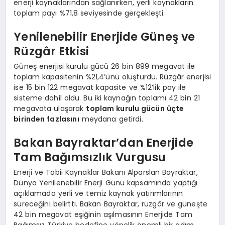
enerji kaynaklarından sağlanırken, yerli kaynakların
toplam payı %71,8 seviyesinde gerçekleşti.
Yenilenebilir Enerjide Güneş ve
Rüzgâr Etkisi
Güneş enerjisi kurulu gücü 26 bin 899 megavat ile
toplam kapasitenin %21,4’ünü oluşturdu. Rüzgâr enerjisi
ise 15 bin 122 megavat kapasite ve %12’lik pay ile
sisteme dahil oldu. Bu iki kaynağın toplamı 42 bin 21
megavata ulaşarak
toplam kurulu gücün üçte
birinden fazlasını
meydana getirdi.
Bakan Bayraktar’dan Enerjide
Tam Bağımsızlık Vurgusu
Enerji ve Tabii Kaynaklar Bakanı Alparslan Bayraktar,
Dünya Yenilenebilir Enerji Günü kapsamında yaptığı
açıklamada yerli ve temiz kaynak yatırımlarının
süreceğini belirtti. Bakan Bayraktar, rüzgâr ve güneşte
42 bin megavat eşiğinin aşılmasının Enerjide Tam
Bağımsız Türkiye hedefine yönelik önemli bir adım