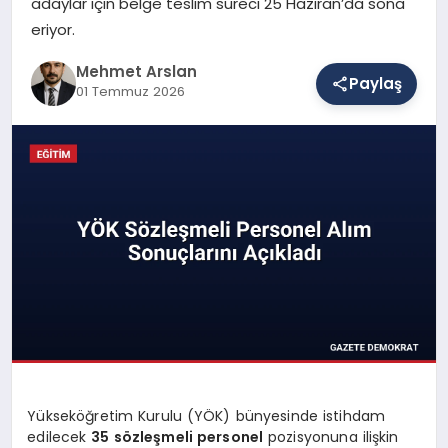
adaylar için belge teslim süreci 25 Haziran’da sona
eriyor.
SAĞLIK
Mehmet Arslan
Paylaş
01 Temmuz 2026
EĞITIM
DÜNYA
YAŞAM
Yükseköğretim Kurulu (YÖK) bünyesinde istihdam
edilecek
35 sözleşmeli personel
pozisyonuna ilişkin