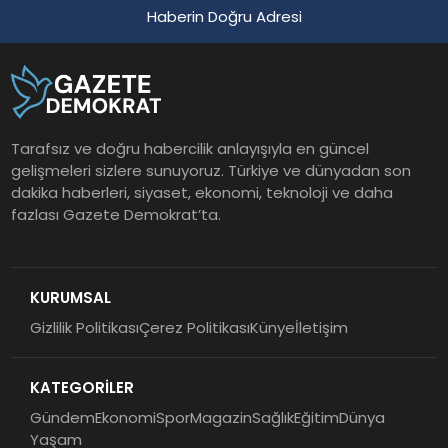
Haberin Doğru Adresi
Tarafsız ve doğru habercilik anlayışıyla en güncel
gelişmeleri sizlere sunuyoruz. Türkiye ve dünyadan son
dakika haberleri, siyaset, ekonomi, teknoloji ve daha
fazlası Gazete Demokrat’ta.
KURUMSAL
Gizlilik Politikası
Çerez Politikası
Künye
İletişim
KATEGORİLER
Gündem
Ekonomi
Spor
Magazin
Sağlık
Eğitim
Dünya
Yaşam