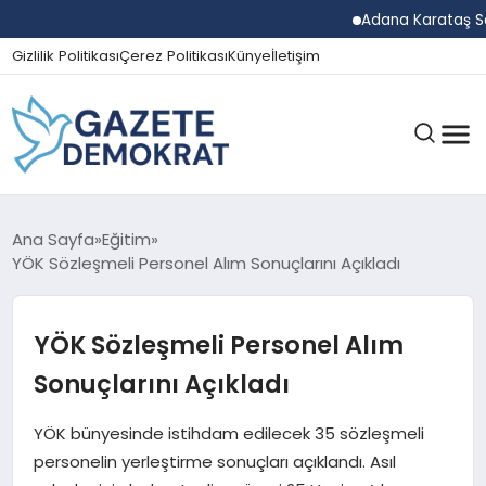
Adana Karataş Sera 
Gizlilik Politikası
Çerez Politikası
Künye
İletişim
GÜNDEM
Ana Sayfa
Eğitim
YÖK Sözleşmeli Personel Alım Sonuçlarını Açıkladı
EKONOMI
YÖK Sözleşmeli Personel Alım
Sonuçlarını Açıkladı
SPOR
YÖK bünyesinde istihdam edilecek 35 sözleşmeli
personelin yerleştirme sonuçları açıklandı. Asıl
MAGAZIN