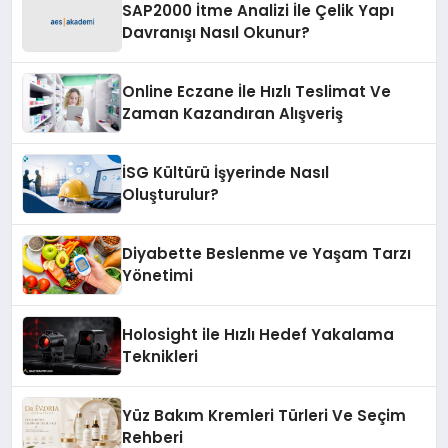
SAP2000 İtme Analizi İle Çelik Yapı
Davranışı Nasıl Okunur?
Online Eczane İle Hızlı Teslimat Ve
Zaman Kazandıran Alışveriş
İSG Kültürü İşyerinde Nasıl
Oluşturulur?
Diyabette Beslenme ve Yaşam Tarzı
Yönetimi
Holosight ile Hızlı Hedef Yakalama
Teknikleri
Yüz Bakım Kremleri Türleri Ve Seçim
Rehberi