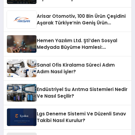
Arisar Otomotiv, 100 Bin Ürün Çeşidini
Aşarak Türkiye’nin Geniş Ürün
Yelpazesine Sahip Oto Yedek Parça
Platformlarından Biri Oldu
Hemen Yazılım Ltd. Şti’den Sosyal
Medyada Büyüme Hamlesi:
Instagram Beğeni ve TikTok Beğeni
Alanında Talep Rekor Kırıyor
Sanal Ofis Kiralama Süreci Adım
Adım Nasıl İşler?
Endüstriyel Su Arıtma Sistemleri Nedir
Ve Nasıl Seçilir?
Lgs Deneme Sistemi Ve Düzenli Sınav
Takibi Nasıl Kurulur?