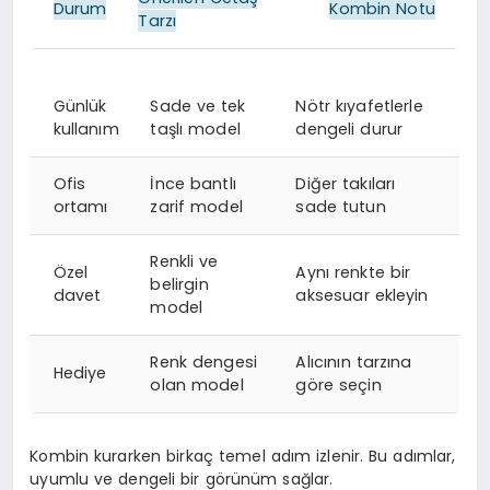
Durum
Kombin Notu
Tarzı
Günlük
Sade ve tek
Nötr kıyafetlerle
kullanım
taşlı model
dengeli durur
Ofis
İnce bantlı
Diğer takıları
ortamı
zarif model
sade tutun
Renkli ve
Özel
Aynı renkte bir
belirgin
davet
aksesuar ekleyin
model
Renk dengesi
Alıcının tarzına
Hediye
olan model
göre seçin
Kombin kurarken birkaç temel adım izlenir. Bu adımlar,
uyumlu ve dengeli bir görünüm sağlar.