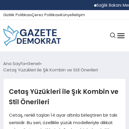
Sağlık Bakanı Memişoğlu
Gizlilik Politikası
Çerez Politikası
Künye
İletişim
GÜNDEM
Ana Sayfa
Genel
Cetaş Yüzükleri ile Şık Kombin ve Stil Önerileri
EKONOMI
Cetaş Yüzükleri ile Şık Kombin ve
Stil Önerileri
SPOR
Cetaş, renkli taşları 14 ayar altınla birleştiren bir takı
serisidir. Bu seri, özellikle yüzük modelleriyle dikkat
MAGAZIN