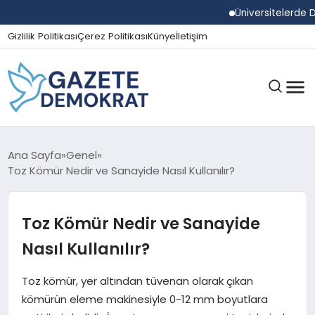
Üniversitelerde Duman
Gizlilik Politikası
Çerez Politikası
Künye
İletişim
GÜNDEM
Ana Sayfa
Genel
Toz Kömür Nedir ve Sanayide Nasıl Kullanılır?
EKONOMI
Toz Kömür Nedir ve Sanayide
Nasıl Kullanılır?
SPOR
Toz kömür, yer altından tüvenan olarak çıkan
kömürün eleme makinesiyle 0-12 mm boyutlara
MAGAZIN