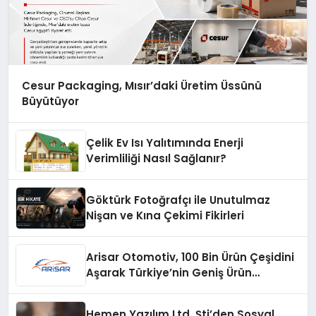
Cesur Packaging, Mısır’daki Üretim Üssünü
Büyütüyor
Çelik Ev Isı Yalıtımında Enerji
Verimliliği Nasıl Sağlanır?
Göktürk Fotoğrafçı ile Unutulmaz
Nişan ve Kına Çekimi Fikirleri
Arisar Otomotiv, 100 Bin Ürün Çeşidini
Aşarak Türkiye’nin Geniş Ürün
Yelpazesine Sahip Oto Yedek Parça
Platformlarından Biri Oldu
Hemen Yazılım Ltd. Şti’den Sosyal