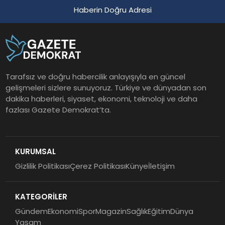
Haberin Doğru Adresi
Tarafsız ve doğru habercilik anlayışıyla en güncel
gelişmeleri sizlere sunuyoruz. Türkiye ve dünyadan son
dakika haberleri, siyaset, ekonomi, teknoloji ve daha
fazlası Gazete Demokrat’ta.
KURUMSAL
Gizlilik Politikası
Çerez Politikası
Künye
İletişim
KATEGORİLER
Gündem
Ekonomi
Spor
Magazin
Sağlık
Eğitim
Dünya
Yaşam