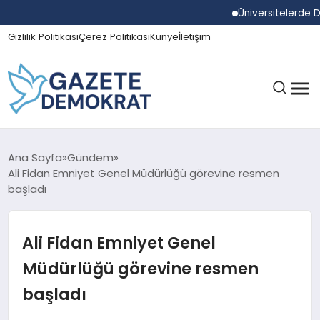
Üniversitelerde Dum
Gizlilik Politikası
Çerez Politikası
Künye
İletişim
GÜNDEM
Ana Sayfa
Gündem
Ali Fidan Emniyet Genel Müdürlüğü görevine resmen
başladı
EKONOMI
Ali Fidan Emniyet Genel
SPOR
Müdürlüğü görevine resmen
başladı
MAGAZIN