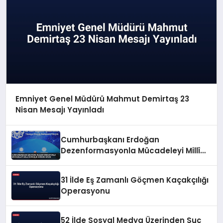
Emniyet Genel Müdürü Mahmut Demirtaş 23
Nisan Mesajı Yayınladı
Cumhurbaşkanı Erdoğan
Dezenformasyonla Mücadeleyi Millî
Güvenlik Sorunu Saydı
31 İlde Eş Zamanlı Göçmen Kaçakçılığı
Operasyonu
52 İlde Sosyal Medya Üzerinden Suç