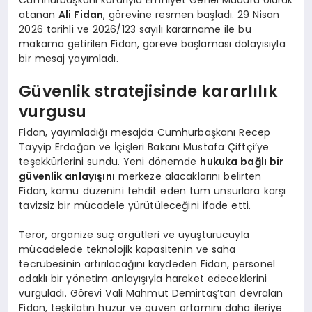
atanan
Ali Fidan
, görevine resmen başladı. 29 Nisan
2026 tarihli ve 2026/123 sayılı kararname ile bu
makama getirilen Fidan, göreve başlaması dolayısıyla
bir mesaj yayımladı.
Güvenlik stratejisinde kararlılık
vurgusu
Fidan, yayımladığı mesajda Cumhurbaşkanı Recep
Tayyip Erdoğan ve İçişleri Bakanı Mustafa Çiftçi’ye
teşekkürlerini sundu. Yeni dönemde
hukuka bağlı bir
güvenlik anlayışını
merkeze alacaklarını belirten
Fidan, kamu düzenini tehdit eden tüm unsurlara karşı
tavizsiz bir mücadele yürütüleceğini ifade etti.
Terör, organize suç örgütleri ve uyuşturucuyla
mücadelede teknolojik kapasitenin ve saha
tecrübesinin artırılacağını kaydeden Fidan, personel
odaklı bir yönetim anlayışıyla hareket edeceklerini
vurguladı. Görevi Vali Mahmut Demirtaş’tan devralan
Fidan, teşkilatın huzur ve güven ortamını daha ileriye