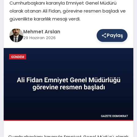
Cumhurbaşkanı kararıyla Emniyet Genel Müdürü
olarak atanan Ali Fidan, görevine resmen başladı ve
güvenlikte kararlılık mesajı verdi.
SAĞLIK
Mehmet Arslan
Paylaş
29 Haziran 2026
EĞITIM
DÜNYA
YAŞAM
Cumhurbaşkanı kararıyla Emniyet Genel Müdürü olarak