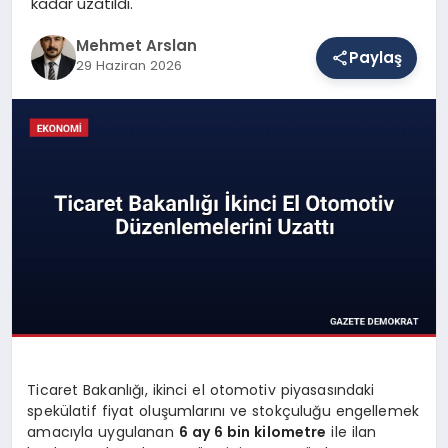
kadar uzatıldı.
Mehmet Arslan
Paylaş
SAĞLIK
29 Haziran 2026
EĞITIM
DÜNYA
YAŞAM
Ticaret Bakanlığı, ikinci el otomotiv piyasasındaki
spekülatif fiyat oluşumlarını ve stokçuluğu engellemek
amacıyla uygulanan
6 ay 6 bin kilometre
ile ilan