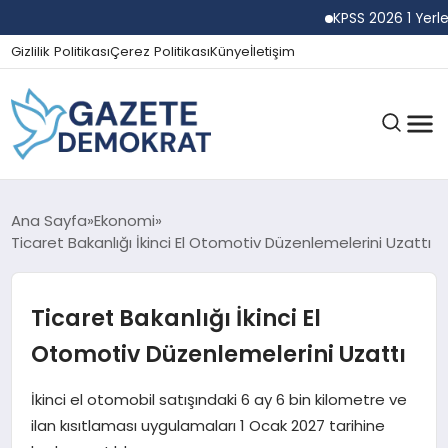
KPSS 2026 1 Yerleşti
Gizlilik Politikası
Çerez Politikası
Künye
İletişim
GÜNDEM
Ana Sayfa
Ekonomi
Ticaret Bakanlığı İkinci El Otomotiv Düzenlemelerini Uzattı
EKONOMI
Ticaret Bakanlığı İkinci El
Otomotiv Düzenlemelerini Uzattı
SPOR
İkinci el otomobil satışındaki 6 ay 6 bin kilometre ve
ilan kısıtlaması uygulamaları 1 Ocak 2027 tarihine
MAGAZIN