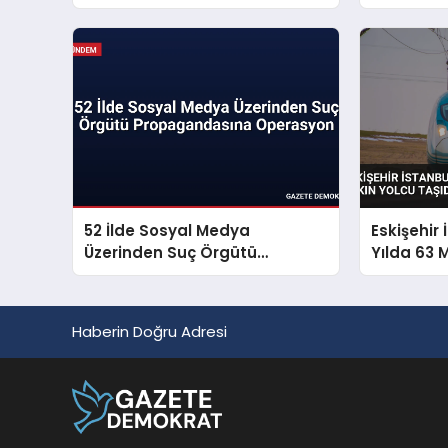
Mesajı Yayınladı
Mücadeley
Sorunu S
52 İlde Sosyal Medya
Eskişehir 
Üzerinden Suç Örgütü
Yılda 63 
Propagandasına Operasyon
Taşıdı
Haberin Doğru Adresi