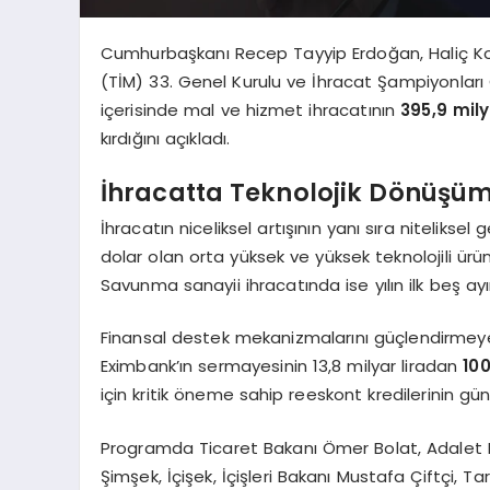
Cumhurbaşkanı Recep Tayyip Erdoğan, Haliç Kon
(TİM) 33. Genel Kurulu ve İhracat Şampiyonları Ö
içerisinde mal ve hizmet ihracatının
395,9 mily
kırdığını açıkladı.
İhracatta Teknolojik Dönüşü
İhracatın niceliksel artışının yanı sıra nitelikse
dolar olan orta yüksek ve yüksek teknolojili ürün 
Savunma sanayii ihracatında ise yılın ilk beş ay
Finansal destek mekanizmalarını güçlendirmeye
Eximbank’ın sermayesinin 13,8 milyar liradan
100
için kritik öneme sahip reeskont kredilerinin günlük
Programda Ticaret Bakanı Ömer Bolat, Adalet 
Şimşek, İçişek, İçişleri Bakanı Mustafa Çiftçi,