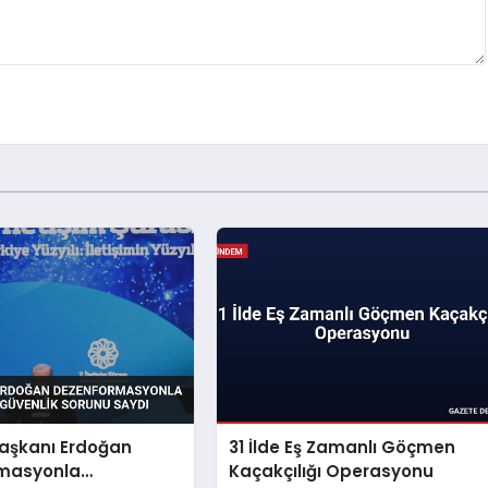
şkanı Erdoğan
31 İlde Eş Zamanlı Göçmen
masyonla
Kaçakçılığı Operasyonu