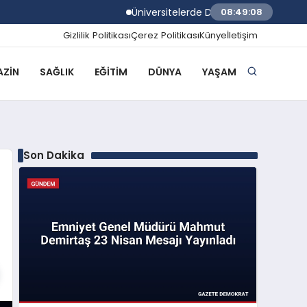
Üniversitelerde Dumansız Kampüs Dönemi 
08:49:09
Gizlilik Politikası
Çerez Politikası
Künye
İletişim
ZIN
SAĞLIK
EĞITIM
DÜNYA
YAŞAM
Son Dakika