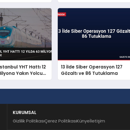
i Millî Güvenlik
aydı
İstanbul YHT Hattı 12
13 İlde Siber Operasyon 127
Milyona Yakın Yolcu
Gözaltı ve 86 Tutuklama
KURUMSAL
Gizlilik Politikası
Çerez Politikası
Künye
İletişim