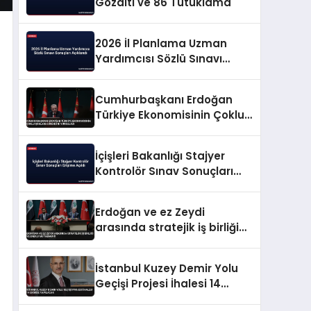
Gözaltı ve 86 Tutuklama
2026 İl Planlama Uzman
Yardımcısı Sözlü Sınavı
Sonuçları Açıklandı
Cumhurbaşkanı Erdoğan
Türkiye Ekonomisinin Çoklu
Şoklara Direncini Vurguladı
İçişleri Bakanlığı Stajyer
Kontrolör Sınav Sonuçları
Erişime Açıldı
Erdoğan ve ez Zeydi
arasında stratejik iş birliği
ve enerji mutabakatı
İstanbul Kuzey Demir Yolu
Geçişi Projesi İhalesi 14
Ekimde Yapılacak