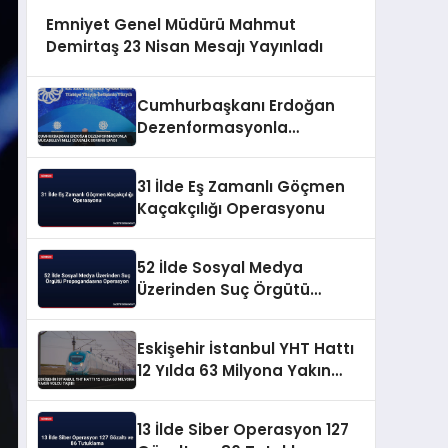
Emniyet Genel Müdürü Mahmut
Demirtaş 23 Nisan Mesajı Yayınladı
Cumhurbaşkanı Erdoğan
Dezenformasyonla
Mücadeleyi Millî Güvenlik
Sorunu Saydı
31 İlde Eş Zamanlı Göçmen
Kaçakçılığı Operasyonu
52 İlde Sosyal Medya
Üzerinden Suç Örgütü
Propagandasına
Operasyon
Eskişehir İstanbul YHT Hattı
12 Yılda 63 Milyona Yakın
Yolcu Taşıdı
13 İlde Siber Operasyon 127