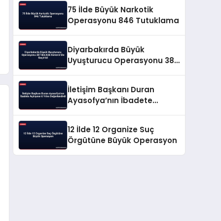
75 İlde Büyük Narkotik
Operasyonu 846 Tutuklama
Diyarbakırda Büyük
Uyuşturucu Operasyonu 387
Bin Kök Kenevir Ele Geçirildi
İletişim Başkanı Duran
Ayasofya’nın İbadete
Açılışının 6 Yılını
Değerlendirdi
12 İlde 12 Organize Suç
Örgütüne Büyük Operasyon