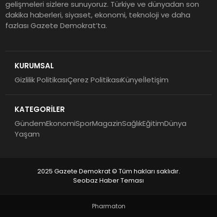
gelişmeleri sizlere sunuyoruz. Türkiye ve dünyadan son
dakika haberleri, siyaset, ekonomi, teknoloji ve daha
fazlası Gazete Demokrat’ta.
KURUMSAL
Gizlilik Politikası
Çerez Politikası
Künye
İletişim
KATEGORİLER
Gündem
Ekonomi
Spor
Magazin
Sağlık
Eğitim
Dünya
Yaşam
2025 Gazete Demokrat © Tüm hakları saklıdır.
Seobaz Haber Teması
Pharmaton