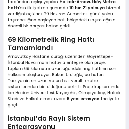
tarafından açılışı yapılan
Halkalı-Arnavutköy Metro
Hattı
‘nın ilk işletme gününde
10 bin 21 yolcuya
hizmet
verdiğini açıkladı. 20 Haziran Cumartesi günü yolcu
taşımacılığına başlayan hat, bölgedeki ulaşım ağının
önemli bir parçası haline geldi.
69 Kilometrelik Ring Hattı
Tamamlandı
Arnavutköy Hastane durağı üzerinden Gayrettepe-
İstanbul Havalimanı hattıyla entegre olan proje,
toplam 69 kilometre uzunluğundaki ring hattının son
halkasını oluşturuyor. Bakan Uraloğlu, bu hattın
Türkiye’nin en uzun ve en hızlı yeraltı metro
sistemlerinden biri olduğunu belirtti. Proje kapsamında
İbn Haldun Üniversitesi, Kayaşehir, Olimpiyatköy, Halkalı
Stadı ve Halkalı olmak üzere
5 yeni istasyon
faaliyete
geçti.
İstanbul’da Raylı Sistem
Entegrasyonu