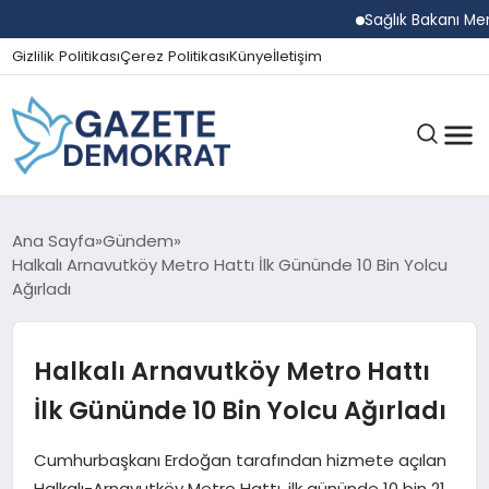
Sağlık Bakanı Memişoğl
Gizlilik Politikası
Çerez Politikası
Künye
İletişim
GÜNDEM
Ana Sayfa
Gündem
Halkalı Arnavutköy Metro Hattı İlk Gününde 10 Bin Yolcu
Ağırladı
EKONOMI
Halkalı Arnavutköy Metro Hattı
SPOR
İlk Gününde 10 Bin Yolcu Ağırladı
Cumhurbaşkanı Erdoğan tarafından hizmete açılan
MAGAZIN
Halkalı-Arnavutköy Metro Hattı, ilk gününde 10 bin 21