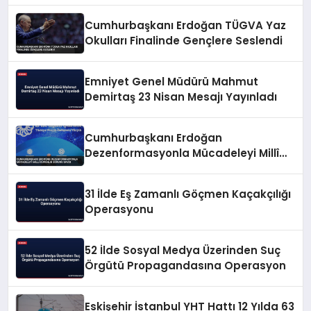
Cumhurbaşkanı Erdoğan TÜGVA Yaz
Okulları Finalinde Gençlere Seslendi
Emniyet Genel Müdürü Mahmut
Demirtaş 23 Nisan Mesajı Yayınladı
Cumhurbaşkanı Erdoğan
Dezenformasyonla Mücadeleyi Millî
Güvenlik Sorunu Saydı
31 İlde Eş Zamanlı Göçmen Kaçakçılığı
Operasyonu
52 İlde Sosyal Medya Üzerinden Suç
Örgütü Propagandasına Operasyon
Eskişehir İstanbul YHT Hattı 12 Yılda 63