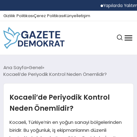
Yapılarda Yalıtım Ve N
Gizlilik Politikası
Çerez Politikası
Künye
İletişim
GÜNDEM
Ana Sayfa
Genel
Kocaeli’de Periyodik Kontrol Neden Önemlidir?
EKONOMI
Kocaeli’de Periyodik Kontrol
Neden Önemlidir?
SPOR
Kocaeli, Türkiye’nin en yoğun sanayi bölgelerinden
biridir. Bu yoğunluk, iş ekipmanlarının düzenli
MAGAZIN