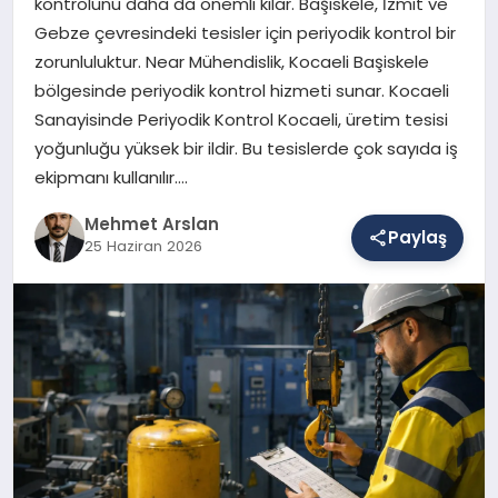
kontrolünü daha da önemli kılar. Başiskele, İzmit ve
Gebze çevresindeki tesisler için periyodik kontrol bir
zorunluluktur. Near Mühendislik, Kocaeli Başiskele
SAĞLIK
bölgesinde periyodik kontrol hizmeti sunar. Kocaeli
Sanayisinde Periyodik Kontrol Kocaeli, üretim tesisi
yoğunluğu yüksek bir ildir. Bu tesislerde çok sayıda iş
EĞITIM
ekipmanı kullanılır….
Mehmet Arslan
Paylaş
DÜNYA
25 Haziran 2026
YAŞAM