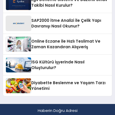
Takibi Nasıl Kurulur?
SAP2000 İtme Analizi İle Çelik Yapı
Davranışı Nasıl Okunur?
Online Eczane İle Hızlı Teslimat Ve
Zaman Kazandıran Alışveriş
İSG Kültürü İşyerinde Nasıl
Oluşturulur?
Diyabette Beslenme ve Yaşam Tarzı
Yönetimi
Haberin Doğru Adresi