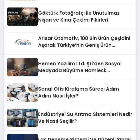
Göktürk Fotoğrafçı ile Unutulmaz
Nişan ve Kına Çekimi Fikirleri
Arisar Otomotiv, 100 Bin Ürün Çeşidini
Aşarak Türkiye’nin Geniş Ürün
Yelpazesine Sahip Oto Yedek Parça
Platformlarından Biri Oldu
Hemen Yazılım Ltd. Şti’den Sosyal
Medyada Büyüme Hamlesi:
Instagram Beğeni ve TikTok Beğeni
Alanında Talep Rekor Kırıyor
Sanal Ofis Kiralama Süreci Adım
Adım Nasıl İşler?
Endüstriyel Su Arıtma Sistemleri Nedir
Ve Nasıl Seçilir?
Lgs Deneme Sistemi Ve Düzenli Sınav