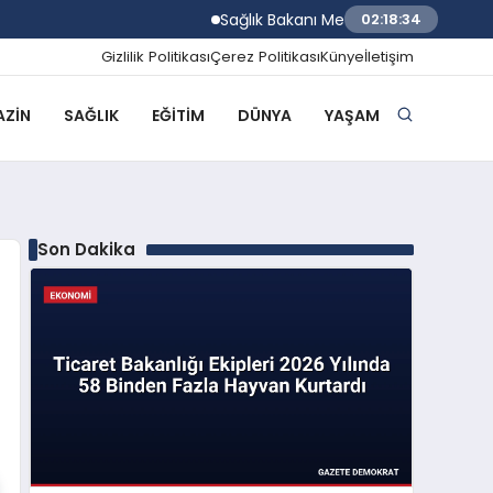
Sağlık Bakanı Memişoğlu Trabzon Şehir Hast
02:18:35
Gizlilik Politikası
Çerez Politikası
Künye
İletişim
ZIN
SAĞLIK
EĞITIM
DÜNYA
YAŞAM
Son Dakika