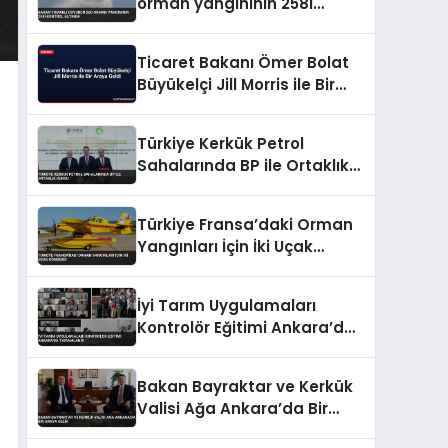
orman yangınının 258i
kontrol altında
Ticaret Bakanı Ömer Bolat
Büyükelçi Jill Morris ile Bir
Araya Geldi
Türkiye Kerkük Petrol
Sahalarında BP ile Ortaklık
Kurdu
Türkiye Fransa’daki Orman
Yangınları İçin İki Uçak
Gönderdi
İyi Tarım Uygulamaları
Kontrolör Eğitimi Ankara’da
Tamamlandı
Bakan Bayraktar ve Kerkük
Valisi Ağa Ankara’da Bir
Araya Geldi