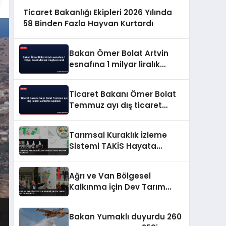
Ticaret Bakanlığı Ekipleri 2026 Yılında
58 Binden Fazla Hayvan Kurtardı
Bakan Ömer Bolat Artvin
esnafına 1 milyar liralık
destek müjdesi verdi
Ticaret Bakanı Ömer Bolat
Temmuz ayı dış ticaret
verilerini açıkladı
Tarımsal Kuraklık İzleme
Sistemi TAKİS Hayata
Geçirildi
Ağrı ve Van Bölgesel
Kalkınma İçin Dev Tarım
Üsleri Kuruyor
Bakan Yumaklı duyurdu 260