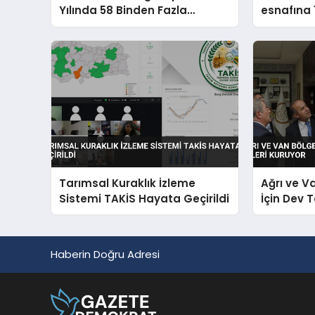
Yılında 58 Binden Fazla
esnafına 1
Hayvan Kurtardı
müjdesi v
Tarımsal Kuraklık İzleme
Ağrı ve V
Sistemi TAKİS Hayata Geçirildi
İçin Dev 
Haberin Doğru Adresi