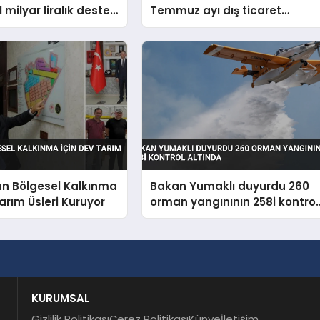
 milyar liralık destek
Temmuz ayı dış ticaret
erdi
verilerini açıkladı
an Bölgesel Kalkınma
Bakan Yumaklı duyurdu 260
Tarım Üsleri Kuruyor
orman yangınının 258i kontrol
altında
KURUMSAL
Gizlilik Politikası
Çerez Politikası
Künye
İletişim