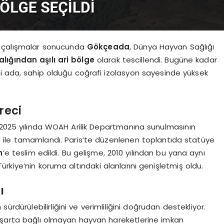
n çalışmalar sonucunda
Gökçeada
, Dünya Hayvan Sağlığı
lığından aşılı ari bölge
olarak tescillendi. Bugüne kadar
ği ada, sahip olduğu coğrafi izolasyon sayesinde yüksek
reci
 2025 yılında WOAH Arilik Departmanına sunulmasının
m ile tamamlandı. Paris’te düzenlenen toplantıda statüye
n
‘e teslim edildi. Bu gelişme, 2010 yılından bu yana aynı
rkiye’nin koruma altındaki alanlarını genişletmiş oldu.
ı
ürdürülebilirliğini ve verimliliğini doğrudan destekliyor.
a şarta bağlı olmayan hayvan hareketlerine imkan