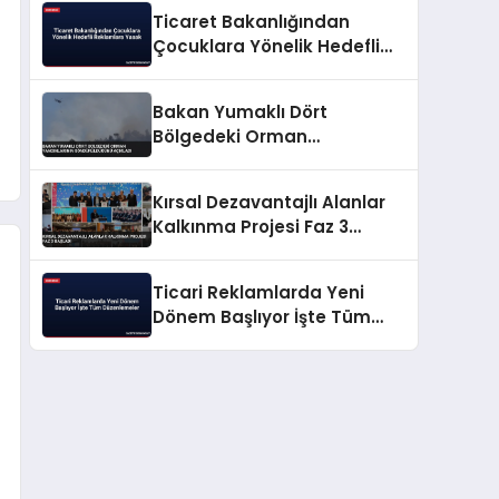
Ticaret Bakanlığından
Çocuklara Yönelik Hedefli
Reklamlara Yasak
Bakan Yumaklı Dört
Bölgedeki Orman
Yangınlarının
Söndürüldüğünü Açıkladı
Kırsal Dezavantajlı Alanlar
Kalkınma Projesi Faz 3
Başladı
Ticari Reklamlarda Yeni
Dönem Başlıyor İşte Tüm
Düzenlemeler