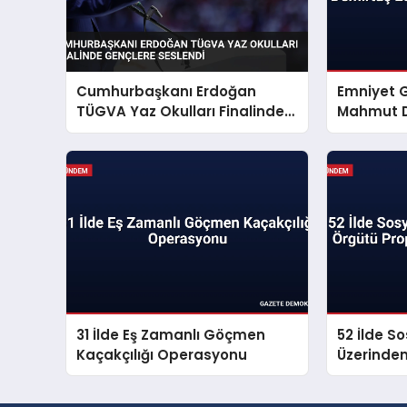
Cumhurbaşkanı Erdoğan
Emniyet 
TÜGVA Yaz Okulları Finalinde
Mahmut D
Gençlere Seslendi
Mesajı Ya
31 İlde Eş Zamanlı Göçmen
52 İlde S
Kaçakçılığı Operasyonu
Üzerinde
Propagan