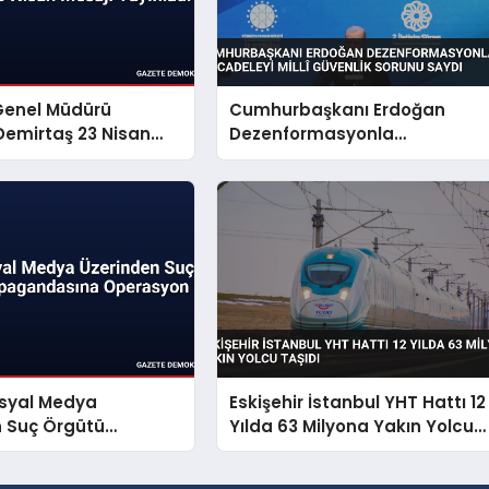
Genel Müdürü
Cumhurbaşkanı Erdoğan
emirtaş 23 Nisan
Dezenformasyonla
yınladı
Mücadeleyi Millî Güvenlik
Sorunu Saydı
osyal Medya
Eskişehir İstanbul YHT Hattı 12
n Suç Örgütü
Yılda 63 Milyona Yakın Yolcu
dasına Operasyon
Taşıdı