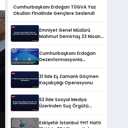
Cumhurbaşkanı Erdoğan TÜGVA Yaz
Okulları Finalinde Gençlere Seslendi
Emniyet Genel Müdürü
Mahmut Demirtaş 23 Nisan
Mesajı Yayınladı
Cumhurbaşkanı Erdoğan
Dezenformasyonla
Mücadeleyi Millî Güvenlik
Sorunu Saydı
31 İlde Eş Zamanlı Göçmen
Kaçakçılığı Operasyonu
52 İlde Sosyal Medya
Üzerinden Suç Örgütü
Propagandasına
Operasyon
Eskişehir İstanbul YHT Hattı