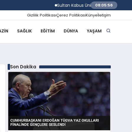
Sultan Kabus Üniversitesi Afaq Programı Baş
08:05:57
Gizlilik Politikası
Çerez Politikası
Künye
İletişim
ZIN
SAĞLIK
EĞITIM
DÜNYA
YAŞAM
Son Dakika