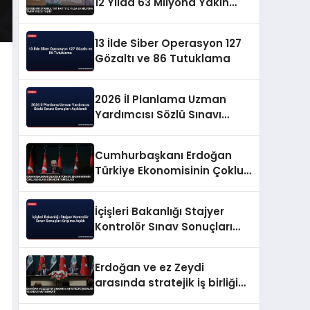
12 Yılda 63 Milyona Yakın
Yolcu Taşıdı
13 İlde Siber Operasyon 127
Gözaltı ve 86 Tutuklama
2026 İl Planlama Uzman
Yardımcısı Sözlü Sınavı
Sonuçları Açıklandı
Cumhurbaşkanı Erdoğan
Türkiye Ekonomisinin Çoklu
Şoklara Direncini Vurguladı
İçişleri Bakanlığı Stajyer
Kontrolör Sınav Sonuçları
Erişime Açıldı
Erdoğan ve ez Zeydi
arasında stratejik iş birliği
ve enerji mutabakatı