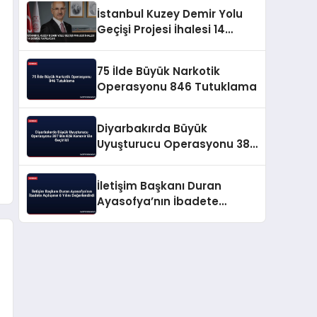
İstanbul Kuzey Demir Yolu
Geçişi Projesi İhalesi 14
Ekimde Yapılacak
75 İlde Büyük Narkotik
Operasyonu 846 Tutuklama
Diyarbakırda Büyük
Uyuşturucu Operasyonu 387
Bin Kök Kenevir Ele Geçirildi
İletişim Başkanı Duran
Ayasofya’nın İbadete
Açılışının 6 Yılını
Değerlendirdi