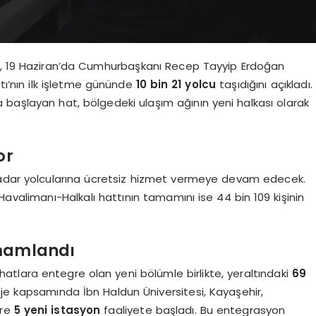
lu, 19 Haziran’da Cumhurbaşkanı Recep Tayyip Erdoğan
tı’nın ilk işletme gününde
10 bin 21 yolcu
taşıdığını açıkladı.
 başlayan hat, bölgedeki ulaşım ağının yeni halkası olarak
or
kadar yolcularına ücretsiz hizmet vermeye devam edecek.
valimanı-Halkalı hattının tamamını ise 44 bin 109 kişinin
amamlandı
tlara entegre olan yeni bölümle birlikte, yeraltındaki
69
e kapsamında İbn Haldun Üniversitesi, Kayaşehir,
ere
5 yeni istasyon
faaliyete başladı. Bu entegrasyon