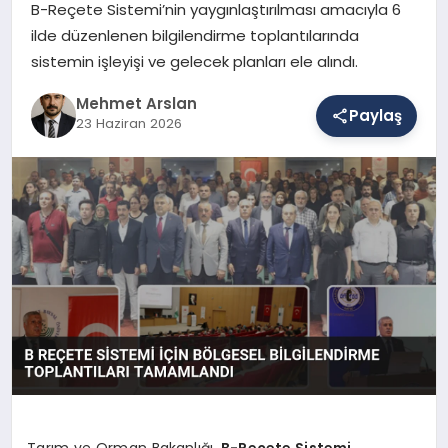
B-Reçete Sistemi’nin yaygınlaştırılması amacıyla 6
ilde düzenlenen bilgilendirme toplantılarında
sistemin işleyişi ve gelecek planları ele alındı.
SAĞLIK
Mehmet Arslan
Paylaş
23 Haziran 2026
EĞITIM
DÜNYA
YAŞAM
Tarım ve Orman Bakanlığı,
B-Reçete Sistemi