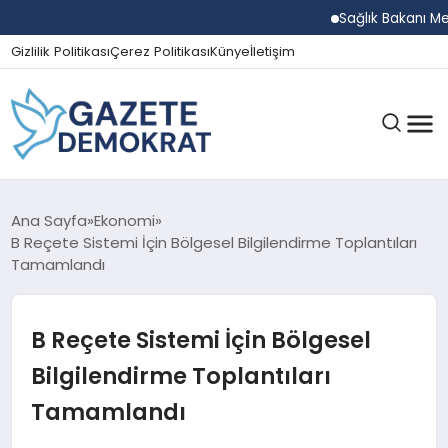
Sağlık Bakanı Memişo
Gizlilik Politikası
Çerez Politikası
Künye
İletişim
GÜNDEM
Ana Sayfa
Ekonomi
B Reçete Sistemi İçin Bölgesel Bilgilendirme Toplantıları
Tamamlandı
EKONOMI
B Reçete Sistemi İçin Bölgesel
SPOR
Bilgilendirme Toplantıları
Tamamlandı
MAGAZIN