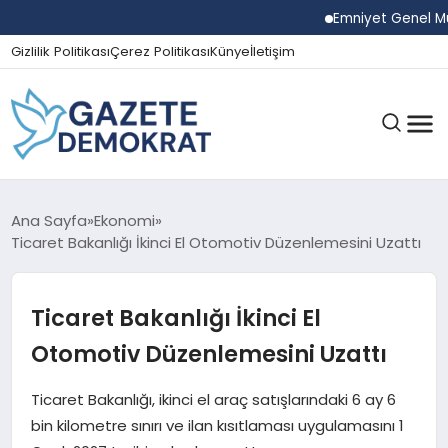
Emniyet Genel Müdür
Gizlilik Politikası
Çerez Politikası
Künye
İletişim
GÜNDEM
Ana Sayfa
Ekonomi
Ticaret Bakanlığı İkinci El Otomotiv Düzenlemesini Uzattı
EKONOMI
Ticaret Bakanlığı İkinci El
Otomotiv Düzenlemesini Uzattı
SPOR
Ticaret Bakanlığı, ikinci el araç satışlarındaki 6 ay 6
bin kilometre sınırı ve ilan kısıtlaması uygulamasını 1
MAGAZIN