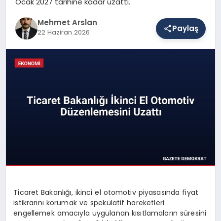
Ocak 2027 tarihine kadar uzattı.
Mehmet Arslan
Paylaş
SAĞLIK
22 Haziran 2026
EĞITIM
DÜNYA
YAŞAM
Ticaret Bakanlığı, ikinci el otomotiv piyasasında fiyat
istikrarını korumak ve spekülatif hareketleri
engellemek amacıyla uygulanan kısıtlamaların süresini