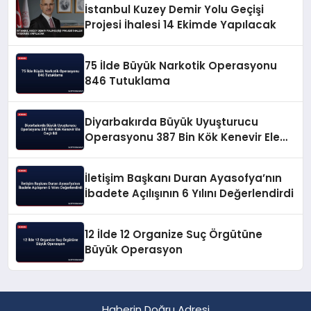
İstanbul Kuzey Demir Yolu Geçişi
Projesi İhalesi 14 Ekimde Yapılacak
75 İlde Büyük Narkotik Operasyonu
846 Tutuklama
Diyarbakırda Büyük Uyuşturucu
Operasyonu 387 Bin Kök Kenevir Ele
Geçirildi
İletişim Başkanı Duran Ayasofya’nın
İbadete Açılışının 6 Yılını Değerlendirdi
12 İlde 12 Organize Suç Örgütüne
Büyük Operasyon
Haberin Doğru Adresi