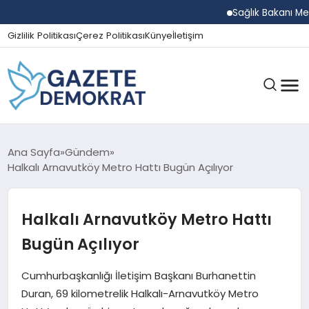
Sağlık Bakanı Memi
Gizlilik Politikası
Çerez Politikası
Künye
İletişim
GÜNDEM
Ana Sayfa
Gündem
Halkalı Arnavutköy Metro Hattı Bugün Açılıyor
EKONOMI
Halkalı Arnavutköy Metro Hattı
Bugün Açılıyor
SPOR
Cumhurbaşkanlığı İletişim Başkanı Burhanettin
Duran, 69 kilometrelik Halkalı-Arnavutköy Metro
MAGAZIN