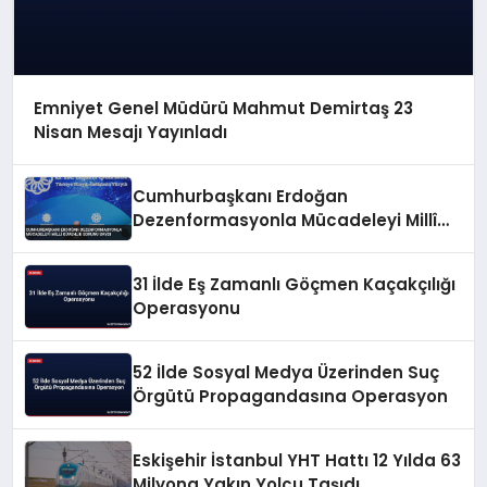
Emniyet Genel Müdürü Mahmut Demirtaş 23
Nisan Mesajı Yayınladı
Cumhurbaşkanı Erdoğan
Dezenformasyonla Mücadeleyi Millî
Güvenlik Sorunu Saydı
31 İlde Eş Zamanlı Göçmen Kaçakçılığı
Operasyonu
52 İlde Sosyal Medya Üzerinden Suç
Örgütü Propagandasına Operasyon
Eskişehir İstanbul YHT Hattı 12 Yılda 63
Milyona Yakın Yolcu Taşıdı