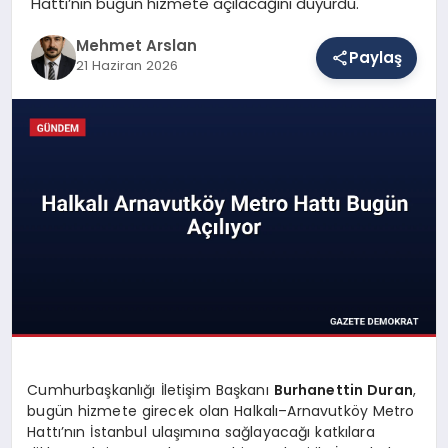
Hattı’nın bugün hizmete açılacağını duyurdu.
Mehmet Arslan
Paylaş
SAĞLIK
21 Haziran 2026
EĞITIM
DÜNYA
YAŞAM
Cumhurbaşkanlığı İletişim Başkanı
Burhanettin Duran
,
bugün hizmete girecek olan Halkalı–Arnavutköy Metro
Hattı’nın İstanbul ulaşımına sağlayacağı katkılara