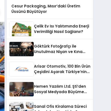
Cesur Packaging, Mısır’daki Üretim
Üssünü Büyütüyor
Çelik Ev Isı Yalıtımında Enerji
Verimliliği Nasıl Sağlanır?
Göktürk Fotoğrafçı ile
Unutulmaz Nişan ve Kına
Çekimi Fikirleri
Arisar Otomotiv, 100 Bin Ürün
Çeşidini Aşarak Türkiye’nin
Geniş Ürün Yelpazesine
Sahip Oto Yedek Parça
Hemen Yazılım Ltd. Şti’den
Platformlarından Biri Oldu
Sosyal Medyada Büyüme
Hamlesi: Instagram Beğeni
ve TikTok Beğeni Alanında
Sanal Ofis Kiralama Süreci
Talep Rekor Kırıyor