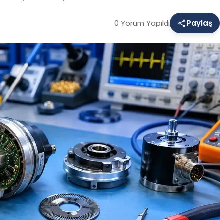
0 Yorum Yapıldı
Paylaş