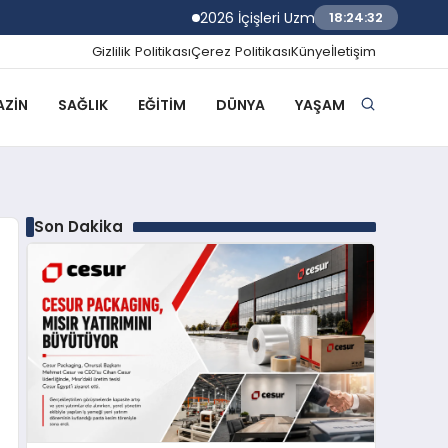
2026 İçişleri Uzman Yardımcılığı Sınav Sonuçl
18:24:33
Gizlilik Politikası
Çerez Politikası
Künye
İletişim
ZIN
SAĞLIK
EĞITIM
DÜNYA
YAŞAM
Son Dakika