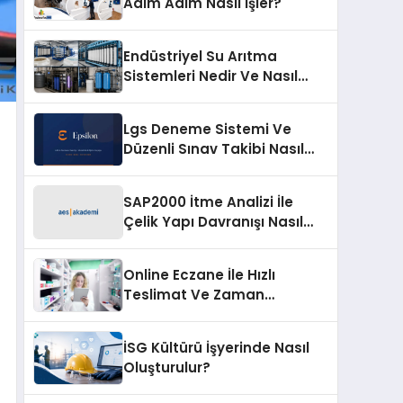
Adım Adım Nasıl İşler?
Endüstriyel Su Arıtma
Sistemleri Nedir Ve Nasıl
Seçilir?
Lgs Deneme Sistemi Ve
Düzenli Sınav Takibi Nasıl
Kurulur?
SAP2000 İtme Analizi İle
Çelik Yapı Davranışı Nasıl
Okunur?
Online Eczane İle Hızlı
Teslimat Ve Zaman
Kazandıran Alışveriş
İSG Kültürü İşyerinde Nasıl
Oluşturulur?