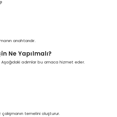
gı
ışmanın anahtarıdır.
çin Ne Yapılmalı?
rir. Aşağıdaki adımlar bu amaca hizmet eder.
iz çalışmanın temelini oluşturur.