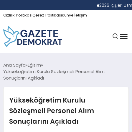
2026 İçişleri Uzman 
Gizlilik Politikası
Çerez Politikası
Künye
İletişim
GÜNDEM
Ana Sayfa
Eğitim
Yükseköğretim Kurulu Sözleşmeli Personel Alım
Sonuçlarını Açıkladı
EKONOMI
Yükseköğretim Kurulu
SPOR
Sözleşmeli Personel Alım
Sonuçlarını Açıkladı
MAGAZIN