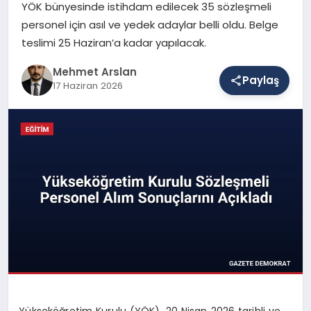
YÖK bünyesinde istihdam edilecek 35 sözleşmeli
personel için asıl ve yedek adaylar belli oldu. Belge
teslimi 25 Haziran’a kadar yapılacak.
SAĞLIK
Mehmet Arslan
Paylaş
17 Haziran 2026
EĞITIM
DÜNYA
YAŞAM
Yükseköğretim Kurulu (YÖK), 20 Nisan 2026 tarihli ve