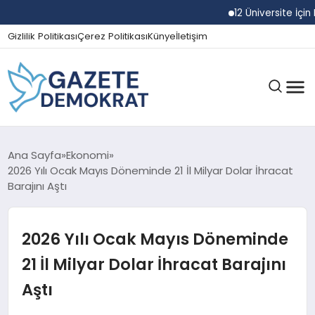
12 Üniversite İçin Rek
Gizlilik Politikası
Çerez Politikası
Künye
İletişim
GÜNDEM
Ana Sayfa
Ekonomi
2026 Yılı Ocak Mayıs Döneminde 21 İl Milyar Dolar İhracat
Barajını Aştı
EKONOMI
2026 Yılı Ocak Mayıs Döneminde
SPOR
21 İl Milyar Dolar İhracat Barajını
Aştı
MAGAZIN