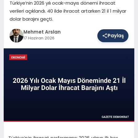
Türkiye’nin 2026 yılı ocak-mayıs dönemi ihracat
verileri açıklandı. 40 ilde ihracat artarken 21 il 1 milyar
dolar barajını geçti.
SAĞLIK
Mehmet Arslan
Paylaş
17 Haziran 2026
EĞITIM
DÜNYA
YAŞAM
Türkiye’nin ihracat performansı 2026 yılının ilk beş