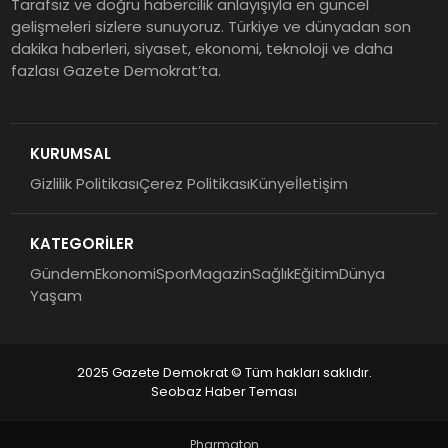
Tarafsız ve doğru habercilik anlayışıyla en güncel
gelişmeleri sizlere sunuyoruz. Türkiye ve dünyadan son
dakika haberleri, siyaset, ekonomi, teknoloji ve daha
fazlası Gazete Demokrat’ta.
KURUMSAL
Gizlilik Politikası
Çerez Politikası
Künye
İletişim
KATEGORİLER
Gündem
Ekonomi
Spor
Magazin
Sağlık
Eğitim
Dünya
Yaşam
2025 Gazete Demokrat © Tüm hakları saklıdır.
Seobaz Haber Teması
Pharmaton