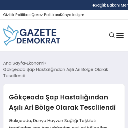
Sağlık Bakanı Memişoğ
Gizlilik Politikası
Çerez Politikası
Künye
İletişim
GÜNDEM
Ana Sayfa
Ekonomi
Gökçeada Şap Hastalığından Aşılı Ari Bölge Olarak
Tescillendi
EKONOMI
Gökçeada Şap Hastalığından
SPOR
Aşılı Ari Bölge Olarak Tescillendi
Gökçeada, Dünya Hayvan Sağlığı Teşkilatı
MAGAZIN
tarafından şap hastalığından aşılı ari bölge ilan