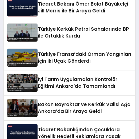
Ticaret Bakanı Ömer Bolat Büyükelçi
Jill Morris ile Bir Araya Geldi
Türkiye Kerkük Petrol Sahalarında BP
ile Ortaklık Kurdu
Türkiye Fransa’daki Orman Yangınları
İçin İki Uçak Gönderdi
İyi Tarım Uygulamaları Kontrolör
Eğitimi Ankara’da Tamamlandı
Bakan Bayraktar ve Kerkük Valisi Ağa
Ankara’da Bir Araya Geldi
Ticaret Bakanlığından Çocuklara
Yönelik Hedefli Reklamlara Yasak