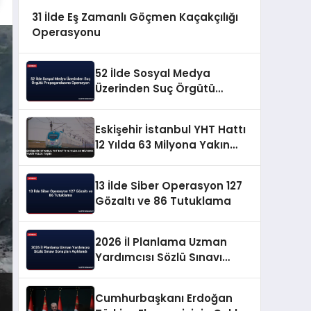
31 İlde Eş Zamanlı Göçmen Kaçakçılığı
Operasyonu
52 İlde Sosyal Medya
Üzerinden Suç Örgütü
Propagandasına
Operasyon
Eskişehir İstanbul YHT Hattı
12 Yılda 63 Milyona Yakın
Yolcu Taşıdı
13 İlde Siber Operasyon 127
Gözaltı ve 86 Tutuklama
2026 İl Planlama Uzman
Yardımcısı Sözlü Sınavı
Sonuçları Açıklandı
Cumhurbaşkanı Erdoğan