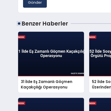
Gönder
Benzer Haberler
31 İlde Eş Zamanlı Göçmen
52 İlde S
Kaçakçılığı Operasyonu
Üzerinde
Propagan