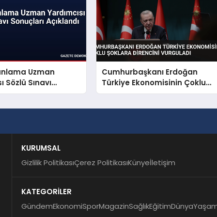
Planlama Uzman
Cumhurbaşkanı Erdoğan
ı Sözlü Sınavı
Türkiye Ekonomisinin Çoklu
 Açıklandı
Şoklara Direncini Vurguladı
KURUMSAL
Gizlilik Politikası
Çerez Politikası
Künye
İletişim
KATEGORİLER
Gündem
Ekonomi
Spor
Magazin
Sağlık
Eğitim
Dünya
Yaşa