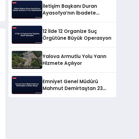
İletişim Başkanı Duran
Ayasofya’nın İbadete
Açılışının 6 Yılını
Değerlendirdi
12 İlde 12 Organize Suç
Örgütüne Büyük Operasyon
Yalova Armutlu Yolu Yarın
Hizmete Açılıyor
Emniyet Genel Müdürü
Mahmut Demirtaştan 23
Nisan Mesajı