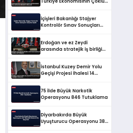
Türkiye Ekonomisinin Çoklu
Şoklara Direncini Vurguladı
İçişleri Bakanlığı Stajyer
Kontrolör Sınav Sonuçları
Erişime Açıldı
Erdoğan ve ez Zeydi
arasında stratejik iş birliği
ve enerji mutabakatı
İstanbul Kuzey Demir Yolu
Geçişi Projesi İhalesi 14
Ekimde Yapılacak
75 İlde Büyük Narkotik
Operasyonu 846 Tutuklama
Diyarbakırda Büyük
Uyuşturucu Operasyonu 387
Bin Kök Kenevir Ele Geçirildi