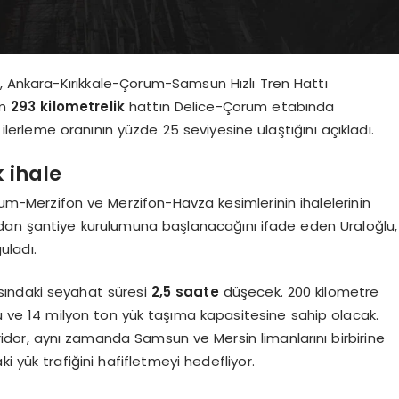
u, Ankara-Kırıkkale-Çorum-Samsun Hızlı Tren Hattı
am
293 kilometrelik
hattın Delice-Çorum etabında
ilerleme oranının yüzde 25 seviyesine ulaştığını açıkladı.
 ihale
um-Merzifon ve Merzifon-Havza kesimlerinin ihalelerinin
dından şantiye kurulumuna başlanacağını ifade eden Uraloğlu,
uladı.
ındaki seyahat süresi
2,5 saate
düşecek. 200 kilometre
cu ve 14 milyon ton yük taşıma kapasitesine sahip olacak.
dor, aynı zamanda Samsun ve Mersin limanlarını birbirine
 yük trafiğini hafifletmeyi hedefliyor.