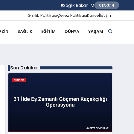
Sağlık Bakanı Memişoğlu Rize Şehir Has
01:53:15
Gizlilik Politikası
Çerez Politikası
Künye
İletişim
ZIN
SAĞLIK
EĞITIM
DÜNYA
YAŞAM
Son Dakika