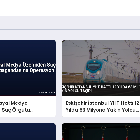
osyal Medya
Eskişehir İstanbul YHT Hattı 12
n Suç Örgütü
Yılda 63 Milyona Yakın Yolcu
dasına Operasyon
Taşıdı