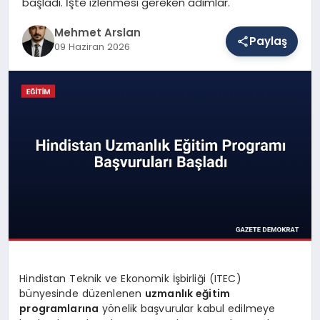
başladı. İşte izlenmesi gereken adımlar.
Mehmet Arslan
Paylaş
SAĞLIK
09 Haziran 2026
EĞITIM
DÜNYA
YAŞAM
Hindistan Teknik ve Ekonomik İşbirliği (ITEC)
bünyesinde düzenlenen
uzmanlık eğitim
programlarına
yönelik başvurular kabul edilmeye