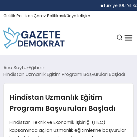
Türkiye 100 Yıl Son
Gizlilik Politikası
Çerez Politikası
Künye
İletişim
GÜNDEM
Ana Sayfa
Eğitim
Hindistan Uzmanlık Eğitim Programı Başvuruları Başladı
EKONOMI
Hindistan Uzmanlık Eğitim
Programı Başvuruları Başladı
SPOR
Hindistan Teknik ve Ekonomik İşbirliği (ITEC)
kapsamında açılan uzmanlık eğitimlerine başvurular
MAGAZIN