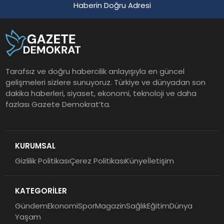
Haberin Doğru Adresi
Tarafsız ve doğru habercilik anlayışıyla en güncel
gelişmeleri sizlere sunuyoruz. Türkiye ve dünyadan son
dakika haberleri, siyaset, ekonomi, teknoloji ve daha
fazlası Gazete Demokrat’ta.
KURUMSAL
Gizlilik Politikası
Çerez Politikası
Künye
İletişim
KATEGORİLER
Gündem
Ekonomi
Spor
Magazin
Sağlık
Eğitim
Dünya
Yaşam