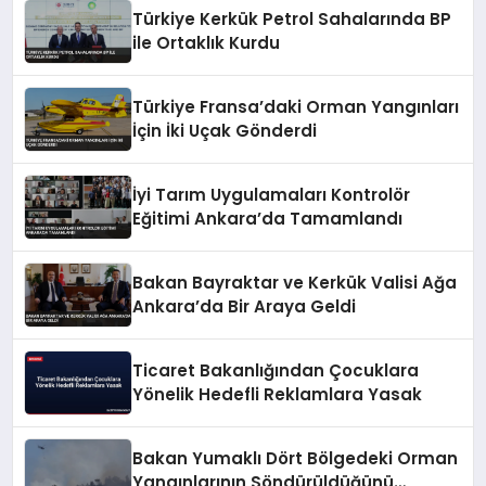
Türkiye Kerkük Petrol Sahalarında BP
ile Ortaklık Kurdu
Türkiye Fransa’daki Orman Yangınları
İçin İki Uçak Gönderdi
İyi Tarım Uygulamaları Kontrolör
Eğitimi Ankara’da Tamamlandı
Bakan Bayraktar ve Kerkük Valisi Ağa
Ankara’da Bir Araya Geldi
Ticaret Bakanlığından Çocuklara
Yönelik Hedefli Reklamlara Yasak
Bakan Yumaklı Dört Bölgedeki Orman
Yangınlarının Söndürüldüğünü