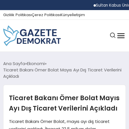
Sultan Kabus Üniversi
Gizlilik Politikası
Çerez Politikası
Künye
İletişim
GÜNDEM
Ana Sayfa
Ekonomi
Ticaret Bakanı Ömer Bolat Mayıs Ayı Dış Ticaret Verilerini
Açıkladı
EKONOMI
Ticaret Bakanı Ömer Bolat Mayıs
SPOR
Ayı Dış Ticaret Verilerini Açıkladı
Ticaret Bakanı Ömer Bolat, mayıs ayı dış ticaret
MAGAZIN
verilerini açıkladı. İhracat 22,5 milyar dolar