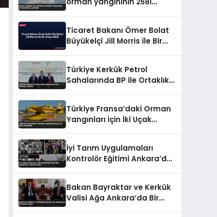
orman yangınının 258i
kontrol altında
Ticaret Bakanı Ömer Bolat
Büyükelçi Jill Morris ile Bir
Araya Geldi
Türkiye Kerkük Petrol
Sahalarında BP ile Ortaklık
Kurdu
Türkiye Fransa’daki Orman
Yangınları İçin İki Uçak
Gönderdi
İyi Tarım Uygulamaları
Kontrolör Eğitimi Ankara’da
Tamamlandı
Bakan Bayraktar ve Kerkük
Valisi Ağa Ankara’da Bir
Araya Geldi