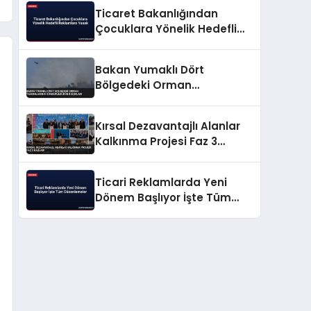
Ticaret Bakanlığından
Çocuklara Yönelik Hedefli
Reklamlara Yasak
Bakan Yumaklı Dört
Bölgedeki Orman
Yangınlarının
Söndürüldüğünü Açıkladı
Kırsal Dezavantajlı Alanlar
Kalkınma Projesi Faz 3
Başladı
Ticari Reklamlarda Yeni
Dönem Başlıyor İşte Tüm
Düzenlemeler