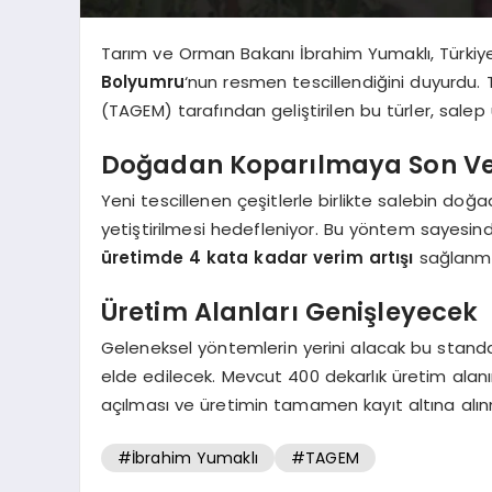
Tarım ve Orman Bakanı İbrahim Yumaklı, Türkiye’n
Bolyumru
‘nun resmen tescillendiğini duyurdu. 
(TAGEM) tarafından geliştirilen bu türler, salep
Doğadan Koparılmaya Son Ve
Yeni tescillenen çeşitlerle birlikte salebin doğ
yetiştirilmesi hedefleniyor. Bu yöntem sayesind
üretimde 4 kata kadar verim artışı
sağlanma
Üretim Alanları Genişleyecek
Geleneksel yöntemlerin yerini alacak bu standa
elde edilecek. Mevcut 400 dekarlık üretim alanın
açılması ve üretimin tamamen kayıt altına alın
#İbrahim Yumaklı
#TAGEM