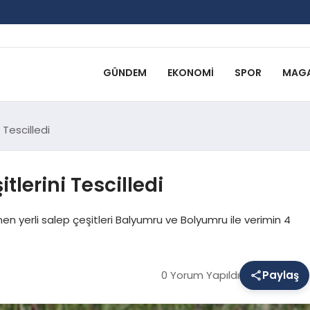
GÜNDEM
EKONOMI
SPOR
MAGA
i Tescilledi
itlerini Tescilledi
n yerli salep çeşitleri Balyumru ve Bolyumru ile verimin 4
0 Yorum Yapıldı
Paylaş