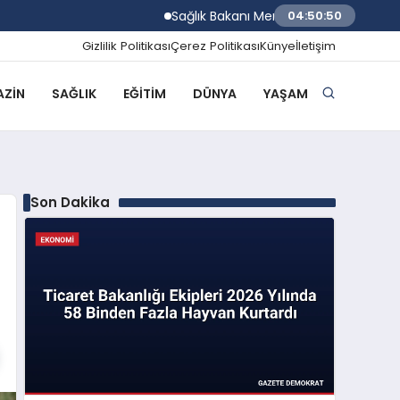
Sağlık Bakanı Memişoğlu Trabzon Şehir Hasta
04:50:51
Gizlilik Politikası
Çerez Politikası
Künye
İletişim
ZIN
SAĞLIK
EĞITIM
DÜNYA
YAŞAM
Son Dakika