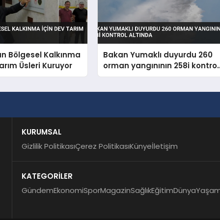
an Bölgesel Kalkınma
Bakan Yumaklı duyurdu 260
Tarım Üsleri Kuruyor
orman yangınının 258i kontrol
altında
KURUMSAL
Gizlilik Politikası
Çerez Politikası
Künye
İletişim
KATEGORİLER
Gündem
Ekonomi
Spor
Magazin
Sağlık
Eğitim
Dünya
Yaşa