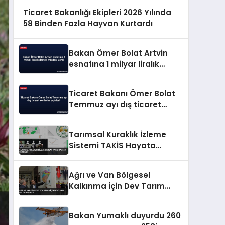
Ticaret Bakanlığı Ekipleri 2026 Yılında
58 Binden Fazla Hayvan Kurtardı
Bakan Ömer Bolat Artvin
esnafına 1 milyar liralık
destek müjdesi verdi
Ticaret Bakanı Ömer Bolat
Temmuz ayı dış ticaret
verilerini açıkladı
Tarımsal Kuraklık İzleme
Sistemi TAKİS Hayata
Geçirildi
Ağrı ve Van Bölgesel
Kalkınma İçin Dev Tarım
Üsleri Kuruyor
Bakan Yumaklı duyurdu 260