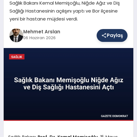
Sağlık Bakanı Kemal Memişoğlu, Niğde Ağız ve Diş
Sağlığı Hastanesinin açılışını yaptı ve Bor ilçesine
yeni bir hastane müjdesi verdi.
SAĞLIK
Mehmet Arslan
Paylaş
06 Haziran 2026
EĞITIM
DÜNYA
YAŞAM
Sağlık Bakanı
Prof. Dr. Kemal Memişoğlu
, 15 Mayıs