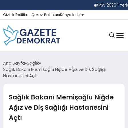
KPSS 2026 1 Yerleşt
Gizlilik Politikası
Çerez Politikası
Künye
İletişim
GÜNDEM
Ana Sayfa
Sağlık
Sağlık Bakanı Memişoğlu Niğde Ağız ve Diş Sağlığı
Hastanesini Açtı
EKONOMI
Sağlık Bakanı Memişoğlu Niğde
SPOR
Ağız ve Diş Sağlığı Hastanesini
Açtı
MAGAZIN