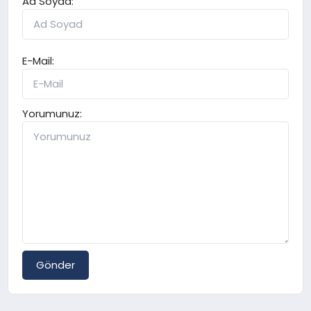
Ad Soyad:
E-Mail:
Yorumunuz:
Gönder