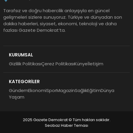
Tarafsız ve doğru habercilik anlayışıyla en güncel
gelişmeleri sizlere sunuyoruz. Türkiye ve dünyadan son
dakika haberleri, siyaset, ekonomi, teknoloji ve daha
fazlası Gazete Demokrat’ta.
KURUMSAL
Gizlilik Politikası
Çerez Politikası
Künye
İletişim
KATEGORİLER
Gündem
Ekonomi
Spor
Magazin
Sağlık
Eğitim
Dünya
Yaşam
2025 Gazete Demokrat © Tüm hakları saklıdır.
Seobaz Haber Teması