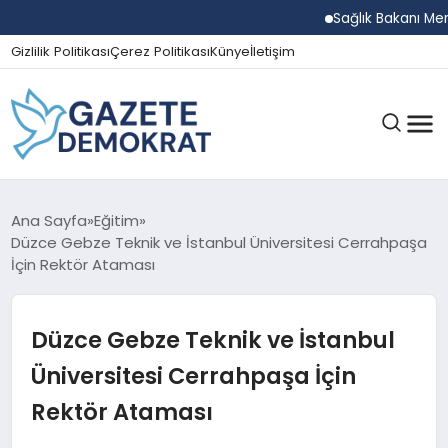
Sağlık Bakanı Memiş
Gizlilik Politikası
Çerez Politikası
Künye
İletişim
GÜNDEM
Ana Sayfa
Eğitim
Düzce Gebze Teknik ve İstanbul Üniversitesi Cerrahpaşa
İçin Rektör Ataması
EKONOMI
Düzce Gebze Teknik ve İstanbul
SPOR
Üniversitesi Cerrahpaşa İçin
Rektör Ataması
MAGAZIN