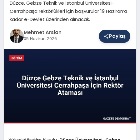
Düzce, Gebze Teknik ve İstanbul Üniversitesi-
Cerrahpaşa rektörlükleri için başvurular 19 Haziran’a
kadar e-Devlet üzerinden alınacak.
SAĞLIK
Mehmet Arslan
Paylaş
05 Haziran 2026
EĞITIM
DÜNYA
YAŞAM
Yükseköğretim Kurulu,
Düzce Üniversitesi, Gebze