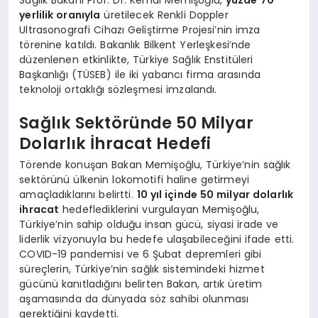
yerlilik oranıyla
üretilecek Renkli Doppler
Ultrasonografi Cihazı Geliştirme Projesi’nin imza
törenine katıldı. Bakanlık Bilkent Yerleşkesi’nde
düzenlenen etkinlikte, Türkiye Sağlık Enstitüleri
Başkanlığı (TÜSEB) ile iki yabancı firma arasında
teknoloji ortaklığı sözleşmesi imzalandı.
Sağlık Sektöründe 50 Milyar
Dolarlık İhracat Hedefi
Törende konuşan Bakan Memişoğlu, Türkiye’nin sağlık
sektörünü ülkenin lokomotifi haline getirmeyi
amaçladıklarını belirtti.
10 yıl içinde 50 milyar dolarlık
ihracat
hedeflediklerini vurgulayan Memişoğlu,
Türkiye’nin sahip olduğu insan gücü, siyasi irade ve
liderlik vizyonuyla bu hedefe ulaşabileceğini ifade etti.
COVID-19 pandemisi ve 6 Şubat depremleri gibi
süreçlerin, Türkiye’nin sağlık sistemindeki hizmet
gücünü kanıtladığını belirten Bakan, artık üretim
aşamasında da dünyada söz sahibi olunması
gerektiğini kaydetti.