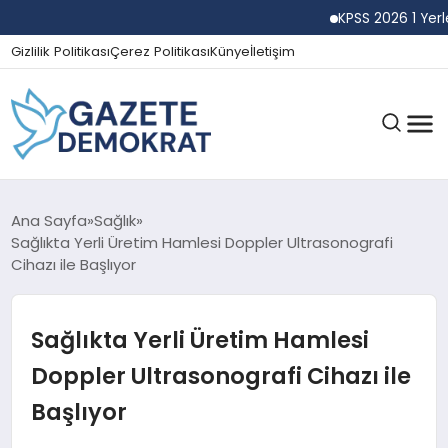
KPSS 2026 1 Yerleş
Gizlilik Politikası
Çerez Politikası
Künye
İletişim
GÜNDEM
Ana Sayfa
Sağlık
Sağlıkta Yerli Üretim Hamlesi Doppler Ultrasonografi
Cihazı ile Başlıyor
EKONOMI
Sağlıkta Yerli Üretim Hamlesi
SPOR
Doppler Ultrasonografi Cihazı ile
Başlıyor
MAGAZIN