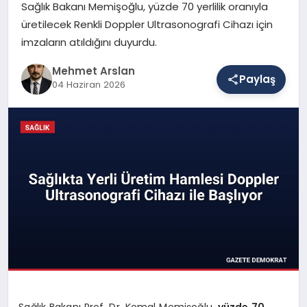
Sağlık Bakanı Memişoğlu, yüzde 70 yerlilik oranıyla
üretilecek Renkli Doppler Ultrasonografi Cihazı için
imzaların atıldığını duyurdu.
SAĞLIK
Mehmet Arslan
Paylaş
04 Haziran 2026
EĞITIM
DÜNYA
YAŞAM
Sağlık Bakanı Prof. Dr. Kemal Memişoğlu,
yüzde 70