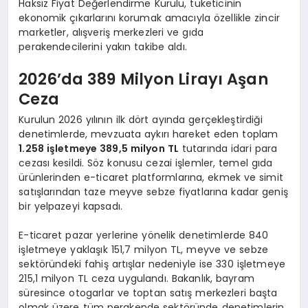
Haksız Fiyat Değerlendirme Kurulu, tüketicinin
ekonomik çıkarlarını korumak amacıyla özellikle zincir
marketler, alışveriş merkezleri ve gıda
perakendecilerini yakın takibe aldı.
2026’da 389 Milyon Lirayı Aşan
Ceza
Kurulun 2026 yılının ilk dört ayında gerçekleştirdiği
denetimlerde, mevzuata aykırı hareket eden toplam
1.258 işletmeye 389,5 milyon TL
tutarında idari para
cezası kesildi. Söz konusu cezai işlemler, temel gıda
ürünlerinden e-ticaret platformlarına, ekmek ve simit
satışlarından taze meyve sebze fiyatlarına kadar geniş
bir yelpazeyi kapsadı.
E-ticaret pazar yerlerine yönelik denetimlerde 840
işletmeye yaklaşık 151,7 milyon TL, meyve ve sebze
sektöründeki fahiş artışlar nedeniyle ise 330 işletmeye
215,1 milyon TL ceza uygulandı. Bakanlık, bayram
süresince otogarlar ve toptan satış merkezleri başta
olmak üzere tüm perakende sektöründe denetimlerin