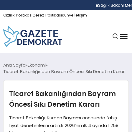
Sağlık Bakanı Memişoğl
Gizlilik Politikası
Çerez Politikası
Künye
İletişim
GÜNDEM
Ana Sayfa
Ekonomi
Ticaret Bakanlığından Bayram Öncesi Sıkı Denetim Kararı
EKONOMI
Ticaret Bakanlığından Bayram
Öncesi Sıkı Denetim Kararı
SPOR
Ticaret Bakanlığı, Kurban Bayramı öncesinde fahiş
fiyat denetimlerini artırdı. 2026’nın ilk 4 ayında 1.258
MAGAZIN