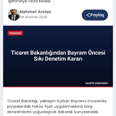
işletmeye ceza kesildi.
Mehmet Arslan
Paylaş
SAĞLIK
04 Haziran 2026
EĞITIM
DÜNYA
YAŞAM
Ticaret Bakanlığı, yaklaşan Kurban Bayramı öncesinde
piyasalardaki haksız fiyat uygulamalarına karşı
denetimlerini yoğunlaştırdı. Bakanlık bünyesindeki