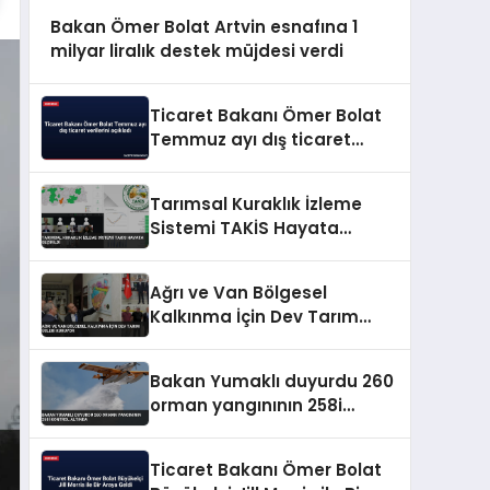
Bakan Ömer Bolat Artvin esnafına 1
milyar liralık destek müjdesi verdi
Ticaret Bakanı Ömer Bolat
Temmuz ayı dış ticaret
verilerini açıkladı
Tarımsal Kuraklık İzleme
Sistemi TAKİS Hayata
Geçirildi
Ağrı ve Van Bölgesel
Kalkınma İçin Dev Tarım
Üsleri Kuruyor
Bakan Yumaklı duyurdu 260
orman yangınının 258i
kontrol altında
Ticaret Bakanı Ömer Bolat