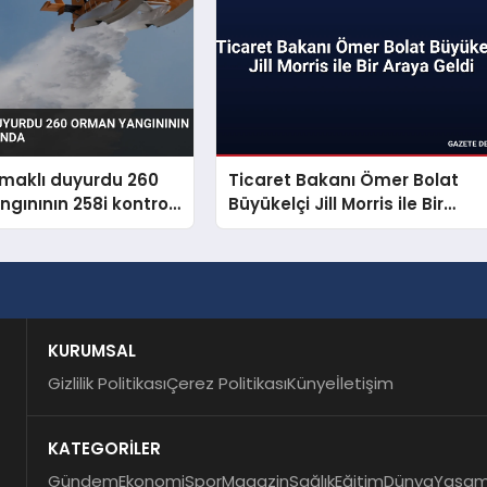
maklı duyurdu 260
Ticaret Bakanı Ömer Bolat
gınının 258i kontrol
Büyükelçi Jill Morris ile Bir
Araya Geldi
KURUMSAL
Gizlilik Politikası
Çerez Politikası
Künye
İletişim
KATEGORİLER
Gündem
Ekonomi
Spor
Magazin
Sağlık
Eğitim
Dünya
Yaşa