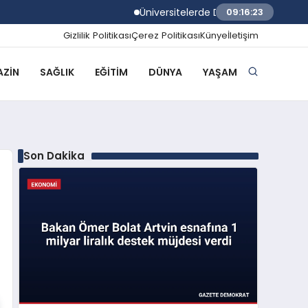
Üniversitelerde Dumansız Kampüs Dönemi
09:16:24
Gizlilik Politikası
Çerez Politikası
Künye
İletişim
ZIN
SAĞLIK
EĞITIM
DÜNYA
YAŞAM
Son Dakika