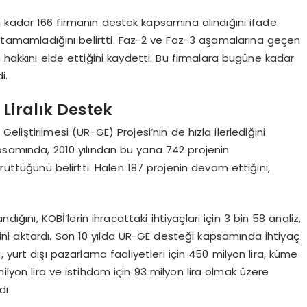
adar 166 firmanın destek kapsamına alındığını ifade
ni tamamladığını belirtti. Faz-2 ve Faz-3 aşamalarına geçen
 hakkını elde ettiğini kaydetti. Bu firmalara bugüne kadar
i.
Liralık Destek
Geliştirilmesi (UR-GE) Projesi’nin de hızla ilerlediğini
apsamında, 2010 yılından bu yana 742 projenin
rüttüğünü belirtti. Halen 187 projenin devam ettiğini,
dığını, KOBİ’lerin ihracattaki ihtiyaçları için 3 bin 58 analiz,
ğini aktardı. Son 10 yılda UR-GE desteği kapsamında ihtiyaç
a, yurt dışı pazarlama faaliyetleri için 450 milyon lira, küme
1 milyon lira ve istihdam için 93 milyon lira olmak üzere
dı.