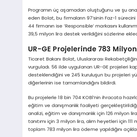
Programın üç aşamadan oluştuğunu ve şu ana k
eden Bolat, bu firmaların 97’sinin Faz-1 süreci
44 firmanın ise ‘Responsible’ markasını kullanım
39,5 milyon lira destek verildiğini sözlerine ekled
UR-GE Projelerinde 783 Milyon 
Ticaret Bakanı Bolat, Uluslararası Rekabetçiliğin 
vurguladı. 56 ilde uygulanan UR-GE projeleri k
desteklendiğini ve 245 kuruluşun bu projeleri yü
diğerlerinin ise tamamlandığını bildirdi.
Bu projelerle 18 bin 704 KOBİ’nin ihracata hazırlan
eğitim ve danışmanlık faaliyeti gerçekleştirildi
analizi, eğitim ve danışmanlık için 126 milyon lir
tanıtımı için 3 milyon lira, alım heyetleri için 11
toplam 783 milyon lira ödeme yapıldığını açıkla