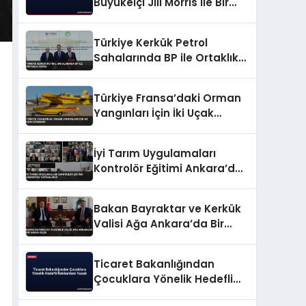
Büyükelçi Jill Morris ile Bir
Araya Geldi
Türkiye Kerkük Petrol
Sahalarında BP ile Ortaklık
Kurdu
Türkiye Fransa’daki Orman
Yangınları İçin İki Uçak
Gönderdi
İyi Tarım Uygulamaları
Kontrolör Eğitimi Ankara’da
Tamamlandı
Bakan Bayraktar ve Kerkük
Valisi Ağa Ankara’da Bir
Araya Geldi
Ticaret Bakanlığından
Çocuklara Yönelik Hedefli
Reklamlara Yasak