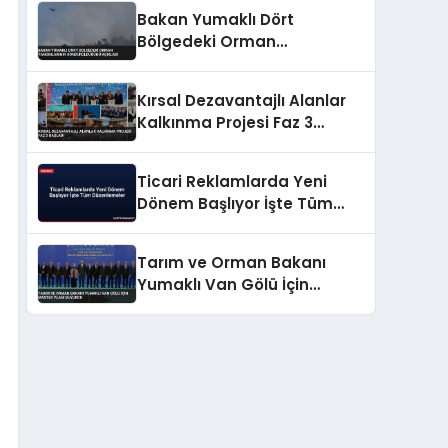
Bakan Yumaklı Dört
Bölgedeki Orman
Yangınlarının
Söndürüldüğünü Açıkladı
Kırsal Dezavantajlı Alanlar
Kalkınma Projesi Faz 3
Başladı
Ticari Reklamlarda Yeni
Dönem Başlıyor İşte Tüm
Düzenlemeler
Tarım ve Orman Bakanı
Yumaklı Van Gölü İçin
Master Planı Duyurdu