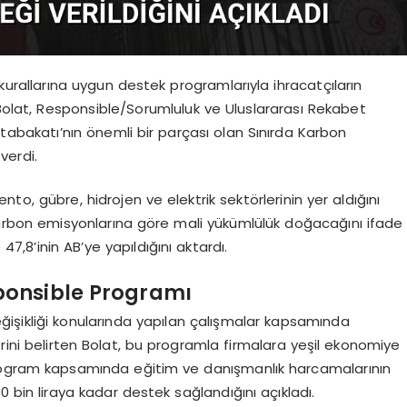
kurallarına uygun destek programlarıyla ihracatçıların
 Bolat, Responsible/Sorumluluk ve Uluslararası Rekabet
tabakatı’nın önemli bir parçası olan Sınırda Karbon
verdi.
, gübre, hidrojen ve elektrik sektörlerinin yer aldığını
 karbon emisyonlarına göre mali yükümlülük doğacağını ifade
47,8’inin AB’ye yapıldığını aktardı.
ponsible Programı
 değişikliği konularında yapılan çalışmalar kapsamında
erini belirten Bolat, bu programla firmalara yeşil ekonomiye
Program kapsamında eğitim ve danışmanlık harcamalarının
 bin liraya kadar destek sağlandığını açıkladı.