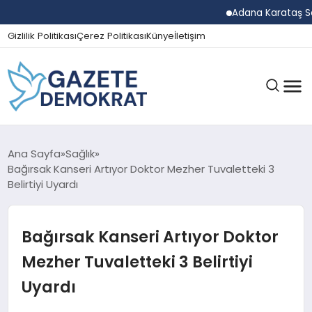
Adana Karataş Sera O
Gizlilik Politikası
Çerez Politikası
Künye
İletişim
GÜNDEM
Ana Sayfa
Sağlık
Bağırsak Kanseri Artıyor Doktor Mezher Tuvaletteki 3
Belirtiyi Uyardı
EKONOMI
Bağırsak Kanseri Artıyor Doktor
SPOR
Mezher Tuvaletteki 3 Belirtiyi
Uyardı
MAGAZIN