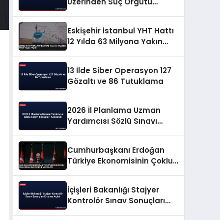
Üzerinden Suç Örgütü
Propagandasına
Operasyon
Eskişehir İstanbul YHT Hattı
12 Yılda 63 Milyona Yakın
Yolcu Taşıdı
13 İlde Siber Operasyon 127
Gözaltı ve 86 Tutuklama
2026 İl Planlama Uzman
Yardımcısı Sözlü Sınavı
Sonuçları Açıklandı
Cumhurbaşkanı Erdoğan
Türkiye Ekonomisinin Çoklu
Şoklara Direncini Vurguladı
İçişleri Bakanlığı Stajyer
Kontrolör Sınav Sonuçları
Erişime Açıldı