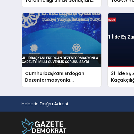
Yardımcılığı Sınav Sonuçları
TÜGVA Yaz
Açıklandı
Gençlere 
Cumhurbaşkanı Erdoğan
31 İlde E
Dezenformasyonla
Kaçakçıl
Mücadeleyi Millî Güvenlik
Sorunu Saydı
Haberin Doğru Adresi