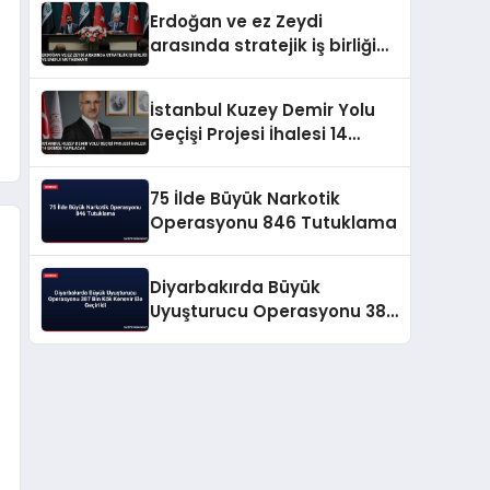
Erdoğan ve ez Zeydi
arasında stratejik iş birliği
ve enerji mutabakatı
İstanbul Kuzey Demir Yolu
Geçişi Projesi İhalesi 14
Ekimde Yapılacak
75 İlde Büyük Narkotik
Operasyonu 846 Tutuklama
Diyarbakırda Büyük
Uyuşturucu Operasyonu 387
Bin Kök Kenevir Ele Geçirildi