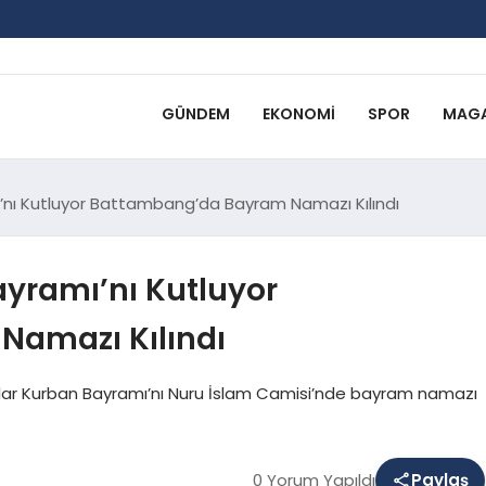
GÜNDEM
EKONOMI
SPOR
MAGA
’nı Kutluyor Battambang’da Bayram Namazı Kılındı
yramı’nı Kutluyor
amazı Kılındı
r Kurban Bayramı’nı Nuru İslam Camisi’nde bayram namazı
0 Yorum Yapıldı
Paylaş