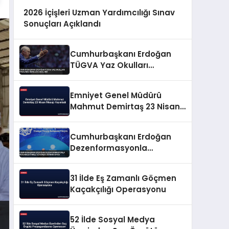
2026 İçişleri Uzman Yardımcılığı Sınav
Sonuçları Açıklandı
Cumhurbaşkanı Erdoğan
TÜGVA Yaz Okulları
Finalinde Gençlere Seslendi
Emniyet Genel Müdürü
Mahmut Demirtaş 23 Nisan
Mesajı Yayınladı
Cumhurbaşkanı Erdoğan
Dezenformasyonla
Mücadeleyi Millî Güvenlik
Sorunu Saydı
31 İlde Eş Zamanlı Göçmen
Kaçakçılığı Operasyonu
52 İlde Sosyal Medya