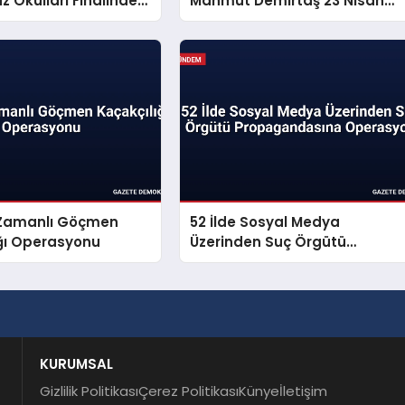
 Okulları Finalinde
Mahmut Demirtaş 23 Nisan
Seslendi
Mesajı Yayınladı
ş Zamanlı Göçmen
52 İlde Sosyal Medya
ığı Operasyonu
Üzerinden Suç Örgütü
Propagandasına Operasyon
KURUMSAL
Gizlilik Politikası
Çerez Politikası
Künye
İletişim