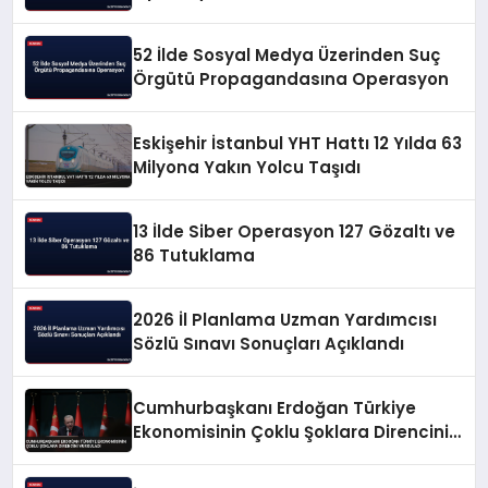
52 İlde Sosyal Medya Üzerinden Suç
Örgütü Propagandasına Operasyon
Eskişehir İstanbul YHT Hattı 12 Yılda 63
Milyona Yakın Yolcu Taşıdı
13 İlde Siber Operasyon 127 Gözaltı ve
86 Tutuklama
2026 İl Planlama Uzman Yardımcısı
Sözlü Sınavı Sonuçları Açıklandı
Cumhurbaşkanı Erdoğan Türkiye
Ekonomisinin Çoklu Şoklara Direncini
Vurguladı