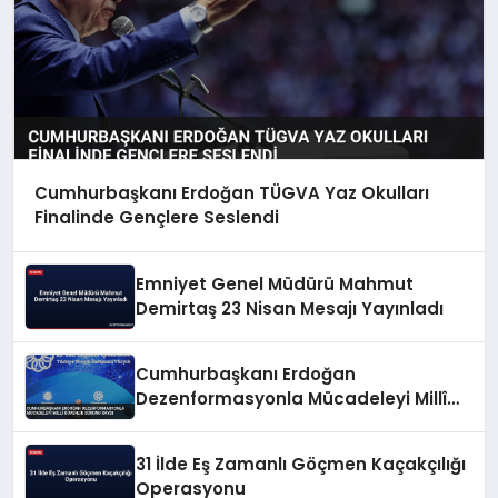
Cumhurbaşkanı Erdoğan TÜGVA Yaz Okulları
Finalinde Gençlere Seslendi
Emniyet Genel Müdürü Mahmut
Demirtaş 23 Nisan Mesajı Yayınladı
Cumhurbaşkanı Erdoğan
Dezenformasyonla Mücadeleyi Millî
Güvenlik Sorunu Saydı
31 İlde Eş Zamanlı Göçmen Kaçakçılığı
Operasyonu