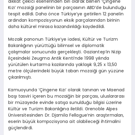
dikkat çekici eserlerinden biri olarak bilinen ‘Çingene
Kızı’ mozaiği panelinin bir parçasının ABD’de bulunduğu
tespit edildi. Daha önce Türkiye’ye getirilen 12 panelin
ardından kompozisyonun eksik parçalarından birinin
daha kültürel mirasa kazandırıldığı kaydedildi.
Mozaik panonun Türkiye’ye iadesi, Kültür ve Turizm
Bakanlığının yürüttüğü bilimsel ve diplomatik
çalışmalar sonucunda gerçekleşti. Gaziantep’in Nizip
ilçesindeki Zeugma Antik Kenti’nde 1998 yılında
yürütülen kurtarma kazılarında yaklaşık 9,25 x 13,50
metre ölçülerindeki büyük taban mozaiği gün yüzüne
çıkarılmıştı.
Kamuoyunda ‘Çingene Kızı’ olarak tanınan ve Maenad
başı tasviri içeren bu mozaiğin bir parçası, uluslararası
bir müzayede evinde satışa sunulduğu bilgisi üzerine
Kültür ve Turizm Bakanlığına iletildi. Grenoble Alpes
Üniversitesinden Dr. Djamila Fellague’nin araştırmaları,
eserin büyük kompozisyona ait olabileceği ihtimalini
güçlendirdi.