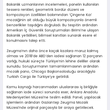
Bakanlık uzmanlarının incelemeleri, panelin kullanılan
tessera renkleri, geometrik bordür düzeni ve
kompozisyon özellikleri bakımından ‘Çingene Kızı’
mozaiğinin ait olduğu büyük kompozisyonla önemli
benzerlikler taşıdığını doğruladı. Bu tespitin ardından
Amerikan İç Güvenlik Soruşturmaları Birimi’ne ulaşan
Bakanlık yetkilileri, bilimsel kanıtları sunarak esere el
konulmasını talep etti.
Zeugma’nın daha önce kaçak kazılara maruz kalmış
olması ve 2018’de ABD’den iadesi sağlanan 12 parçanın
varlığı, hukuki süreçte Türkiye’nin lehine deliller olarak
sunuldu. Soruşturmanın tamamlanmasının ardından
mozaik pano, Chicago Başkonsolosluğu aracılığıyla
Turkish Cargo ile Türkiye’ye getirildi.
Kamu kaynağı harcanmadan uluslararası iş birliğiyle
sağlanan iade süreci sonunda eser, Ankara Anadolu
Medeniyetleri Müzesi’ne teslim edildi. Panel, yapılacak
işlemlerin ardından Gaziantep Zeugma Mozaik
Müzesi’nde orijinal parçasıyla bir araya getirilecek.