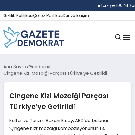
Türkiye 100 Yıl Sonra 
Gizlilik Politikası
Çerez Politikası
Künye
İletişim
GÜNDEM
Ana Sayfa
Gündem
Cingene Kizi Mozaiği Parçası Türkiye’ye Getirildi
EKONOMI
Cingene Kizi Mozaiği Parçası
Türkiye’ye Getirildi
SPOR
Kültür ve Turizm Bakanı Ersoy, ABD’de bulunan
‘Çingene Kızı’ mozaiği kompozisyonunun 13.
MAGAZIN