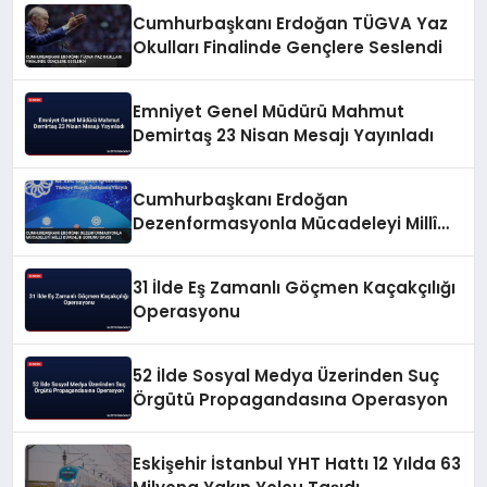
Cumhurbaşkanı Erdoğan TÜGVA Yaz
Okulları Finalinde Gençlere Seslendi
Emniyet Genel Müdürü Mahmut
Demirtaş 23 Nisan Mesajı Yayınladı
Cumhurbaşkanı Erdoğan
Dezenformasyonla Mücadeleyi Millî
Güvenlik Sorunu Saydı
31 İlde Eş Zamanlı Göçmen Kaçakçılığı
Operasyonu
52 İlde Sosyal Medya Üzerinden Suç
Örgütü Propagandasına Operasyon
Eskişehir İstanbul YHT Hattı 12 Yılda 63