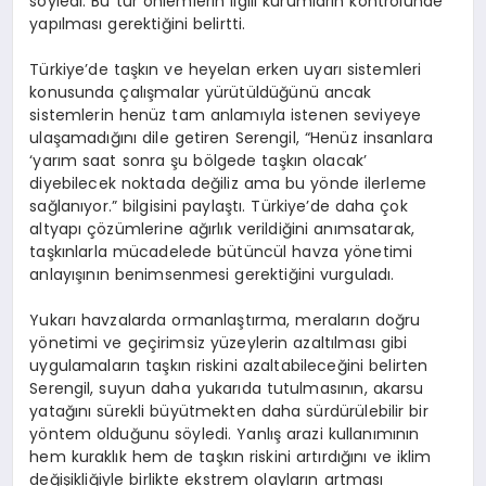
söyledi. Bu tür önlemlerin ilgili kurumların kontrolünde
yapılması gerektiğini belirtti.
Türkiye’de taşkın ve heyelan erken uyarı sistemleri
konusunda çalışmalar yürütüldüğünü ancak
sistemlerin henüz tam anlamıyla istenen seviyeye
ulaşamadığını dile getiren Serengil, “Henüz insanlara
‘yarım saat sonra şu bölgede taşkın olacak’
diyebilecek noktada değiliz ama bu yönde ilerleme
sağlanıyor.” bilgisini paylaştı. Türkiye’de daha çok
altyapı çözümlerine ağırlık verildiğini anımsatarak,
taşkınlarla mücadelede bütüncül havza yönetimi
anlayışının benimsenmesi gerektiğini vurguladı.
Yukarı havzalarda ormanlaştırma, meraların doğru
yönetimi ve geçirimsiz yüzeylerin azaltılması gibi
uygulamaların taşkın riskini azaltabileceğini belirten
Serengil, suyun daha yukarıda tutulmasının, akarsu
yatağını sürekli büyütmekten daha sürdürülebilir bir
yöntem olduğunu söyledi. Yanlış arazi kullanımının
hem kuraklık hem de taşkın riskini artırdığını ve iklim
değişikliğiyle birlikte ekstrem olayların artması