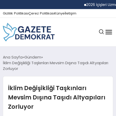
2026 İçişleri Uzman Yar
Gizlilik Politikası
Çerez Politikası
Künye
İletişim
GÜNDEM
Ana Sayfa
Gündem
İklim Değişikliği Taşkınları Mevsim Dışına Taşıdı Altyapıları
Zorluyor
EKONOMI
İklim Değişikliği Taşkınları
SPOR
Mevsim Dışına Taşıdı Altyapıları
Zorluyor
MAGAZIN