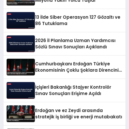
Milyona Yakın Yolcu Taşıdı
13 İlde Siber Operasyon 127 Gözaltı ve
86 Tutuklama
2026 İl Planlama Uzman Yardımcısı
Sözlü Sınavı Sonuçları Açıklandı
Cumhurbaşkanı Erdoğan Türkiye
Ekonomisinin Çoklu Şoklara Direncini
Vurguladı
İçişleri Bakanlığı Stajyer Kontrolör
Sınav Sonuçları Erişime Açıldı
Erdoğan ve ez Zeydi arasında
stratejik iş birliği ve enerji mutabakatı