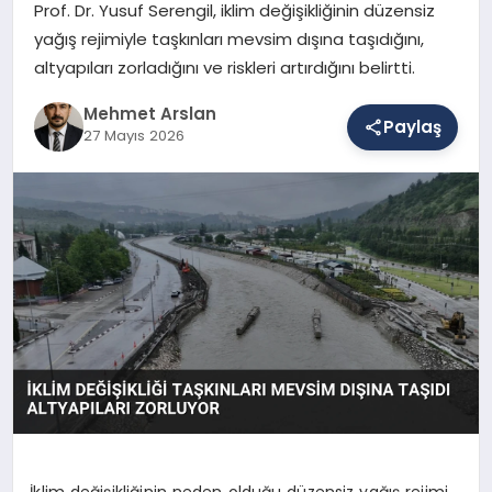
Prof. Dr. Yusuf Serengil, iklim değişikliğinin düzensiz
yağış rejimiyle taşkınları mevsim dışına taşıdığını,
altyapıları zorladığını ve riskleri artırdığını belirtti.
SAĞLIK
Mehmet Arslan
Paylaş
27 Mayıs 2026
EĞITIM
DÜNYA
YAŞAM
İklim değişikliğinin neden olduğu düzensiz yağış rejimi,