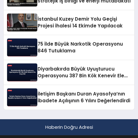
stratejik iş birliği ve enerji mutabakatı
İstanbul Kuzey Demir Yolu Geçişi
Projesi İhalesi 14 Ekimde Yapılacak
75 İlde Büyük Narkotik Operasyonu
846 Tutuklama
Diyarbakırda Büyük Uyuşturucu
Operasyonu 387 Bin Kök Kenevir Ele
Geçirildi
İletişim Başkanı Duran Ayasofya’nın
İbadete Açılışının 6 Yılını Değerlendirdi
Haberin Doğru Adresi