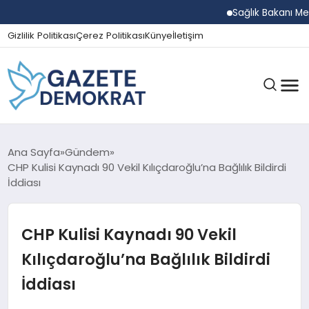
Sağlık Bakanı Memişoğ
Gizlilik Politikası
Çerez Politikası
Künye
İletişim
GÜNDEM
Ana Sayfa
Gündem
CHP Kulisi Kaynadı 90 Vekil Kılıçdaroğlu’na Bağlılık Bildirdi
İddiası
EKONOMI
CHP Kulisi Kaynadı 90 Vekil
SPOR
Kılıçdaroğlu’na Bağlılık Bildirdi
İddiası
MAGAZIN