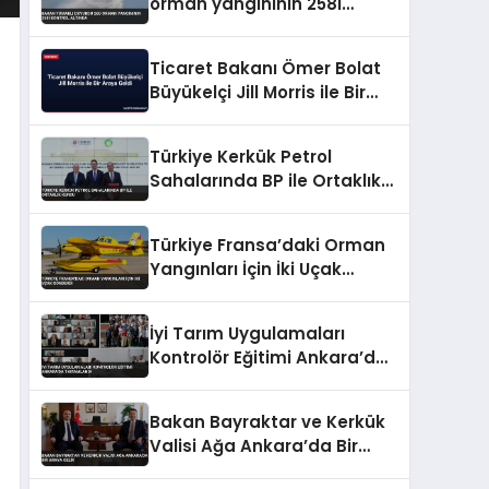
orman yangınının 258i
kontrol altında
Ticaret Bakanı Ömer Bolat
Büyükelçi Jill Morris ile Bir
Araya Geldi
Türkiye Kerkük Petrol
Sahalarında BP ile Ortaklık
Kurdu
Türkiye Fransa’daki Orman
Yangınları İçin İki Uçak
Gönderdi
İyi Tarım Uygulamaları
Kontrolör Eğitimi Ankara’da
Tamamlandı
Bakan Bayraktar ve Kerkük
Valisi Ağa Ankara’da Bir
Araya Geldi