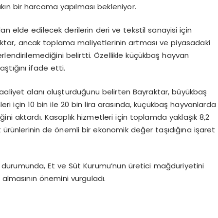
yakın bir harcama yapılması bekleniyor.
 elde edilecek derilerin deri ve tekstil sanayisi için
ar, ancak toplama maliyetlerinin artması ve piyasadaki
endirilemediğini belirtti. Özellikle küçükbaş hayvan
aştığını ifade etti.
faaliyet alanı oluşturduğunu belirten Bayraktar, büyükbaş
 için 10 bin ile 20 bin lira arasında, küçükbaş hayvanlarda
iğini aktardı. Kasaplık hizmetleri için toplamda yaklaşık 8,2
t ürünlerinin de önemli bir ekonomik değer taşıdığına işaret
sı durumunda, Et ve Süt Kurumu’nun üretici mağduriyetini
n almasının önemini vurguladı.