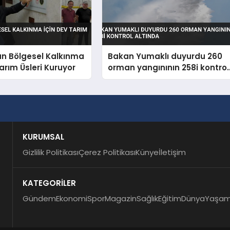
an Bölgesel Kalkınma
Bakan Yumaklı duyurdu 260
Tarım Üsleri Kuruyor
orman yangınının 258i kontrol
altında
KURUMSAL
Gizlilik Politikası
Çerez Politikası
Künye
İletişim
KATEGORİLER
Gündem
Ekonomi
Spor
Magazin
Sağlık
Eğitim
Dünya
Yaşa