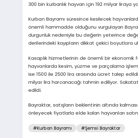
300 bin kurbanlık hayvan için 192 milyar liraya 
Kurban Bayramı süresince kesilecek hayvanlardan
önemli hammadde olduğunu vurgulayan Bayrakt
durgunluk nedeniyle bu değerin yeterince değerl
derilerindeki kayıpların dikkat çekici boyutlara ul
Kasaplık hizmetlerinin de önemli bir ekonomik 
hayvanlarda kesim, yüzme ve parçalama işlemleri
ise 1500 ile 2500 lira arasında ücret talep edild
milyar lira harcanacağı tahmin ediliyor. Sakata
edildi.
Bayraktar, satışların beklentinin altında kalma
önleyecek fiyatlarla elde kalan hayvanları satı
#Kurban Bayramı
#Şemsi Bayraktar