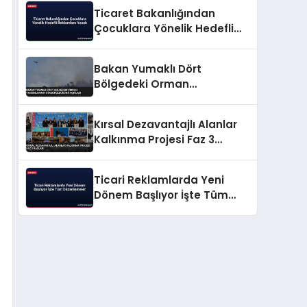
Ticaret Bakanlığından
Çocuklara Yönelik Hedefli
Reklamlara Yasak
Bakan Yumaklı Dört
Bölgedeki Orman
Yangınlarının
Söndürüldüğünü Açıkladı
Kırsal Dezavantajlı Alanlar
Kalkınma Projesi Faz 3
Başladı
Ticari Reklamlarda Yeni
Dönem Başlıyor İşte Tüm
Düzenlemeler