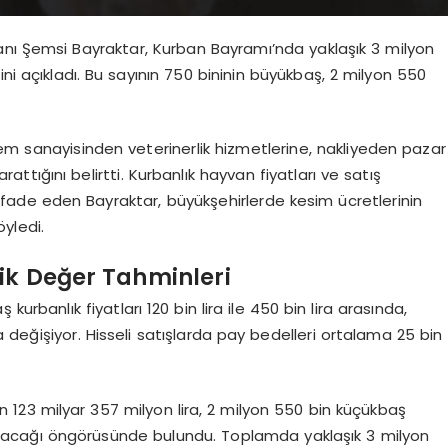
kanı Şemsi Bayraktar, Kurban Bayramı’nda yaklaşık 3 milyon
ni açıkladı. Bu sayının 750 bininin büyükbaş, 2 milyon 550
em sanayisinden veterinerlik hizmetlerine, nakliyeden pazar
yarattığını belirtti. Kurbanlık hayvan fiyatları ve satış
i ifade eden Bayraktar, büyükşehirlerde kesim ücretlerinin
öyledi.
ik Değer Tahminleri
urbanlık fiyatları 120 bin lira ile 450 bin lira arasında,
nda değişiyor. Hisseli satışlarda pay bedelleri ortalama 25 bin
n 123 milyar 357 milyon lira, 2 milyon 550 bin küçükbaş
canacağı öngörüsünde bulundu. Toplamda yaklaşık 3 milyon