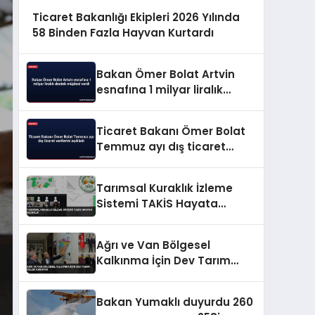
Ticaret Bakanlığı Ekipleri 2026 Yılında
58 Binden Fazla Hayvan Kurtardı
Bakan Ömer Bolat Artvin
esnafına 1 milyar liralık
destek müjdesi verdi
Ticaret Bakanı Ömer Bolat
Temmuz ayı dış ticaret
verilerini açıkladı
Tarımsal Kuraklık İzleme
Sistemi TAKİS Hayata
Geçirildi
Ağrı ve Van Bölgesel
Kalkınma İçin Dev Tarım
Üsleri Kuruyor
Bakan Yumaklı duyurdu 260