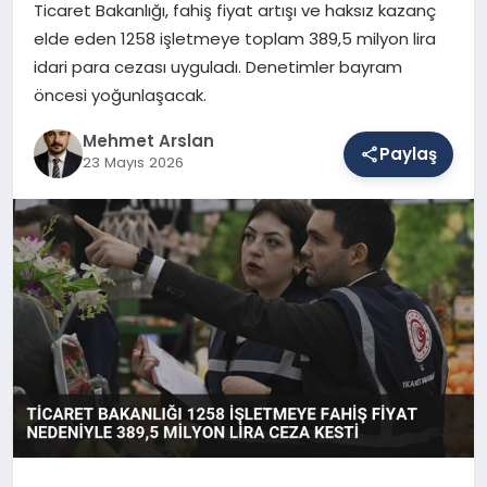
Ticaret Bakanlığı, fahiş fiyat artışı ve haksız kazanç
elde eden 1258 işletmeye toplam 389,5 milyon lira
idari para cezası uyguladı. Denetimler bayram
SAĞLIK
öncesi yoğunlaşacak.
Mehmet Arslan
EĞITIM
Paylaş
23 Mayıs 2026
DÜNYA
YAŞAM