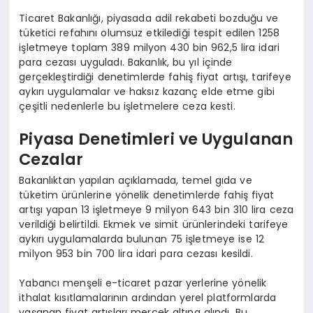
Ticaret Bakanlığı, piyasada adil rekabeti bozduğu ve
tüketici refahını olumsuz etkilediği tespit edilen 1258
işletmeye toplam 389 milyon 430 bin 962,5 lira idari
para cezası uyguladı. Bakanlık, bu yıl içinde
gerçekleştirdiği denetimlerde fahiş fiyat artışı, tarifeye
aykırı uygulamalar ve haksız kazanç elde etme gibi
çeşitli nedenlerle bu işletmelere ceza kesti.
Piyasa Denetimleri ve Uygulanan
Cezalar
Bakanlıktan yapılan açıklamada, temel gıda ve
tüketim ürünlerine yönelik denetimlerde fahiş fiyat
artışı yapan 13 işletmeye 9 milyon 643 bin 310 lira ceza
verildiği belirtildi. Ekmek ve simit ürünlerindeki tarifeye
aykırı uygulamalarda bulunan 75 işletmeye ise 12
milyon 953 bin 700 lira idari para cezası kesildi.
Yabancı menşeli e-ticaret pazar yerlerine yönelik
ithalat kısıtlamalarının ardından yerel platformlarda
yaşanan fiyat artışları mercek altına alındı. Bu