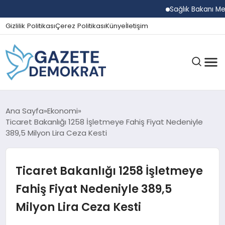
Sağlık Bakanı Memişo
Gizlilik Politikası
Çerez Politikası
Künye
İletişim
GÜNDEM
Ana Sayfa
Ekonomi
Ticaret Bakanlığı 1258 İşletmeye Fahiş Fiyat Nedeniyle
389,5 Milyon Lira Ceza Kesti
EKONOMI
Ticaret Bakanlığı 1258 İşletmeye
SPOR
Fahiş Fiyat Nedeniyle 389,5
Milyon Lira Ceza Kesti
MAGAZIN