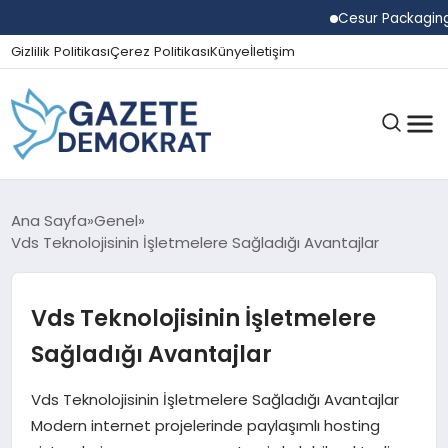
Cesur Packaging, Mısır
Gizlilik Politikası
Çerez Politikası
Künye
İletişim
GÜNDEM
Ana Sayfa
Genel
Vds Teknolojisinin İşletmelere Sağladığı Avantajlar
EKONOMI
Vds Teknolojisinin İşletmelere
Sağladığı Avantajlar
SPOR
Vds Teknolojisinin İşletmelere Sağladığı Avantajlar
Modern internet projelerinde paylaşımlı hosting
MAGAZIN