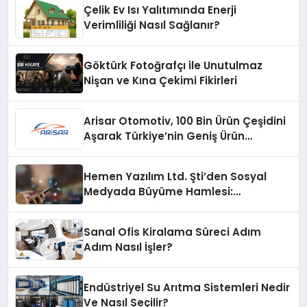
Çelik Ev Isı Yalıtımında Enerji
Verimliliği Nasıl Sağlanır?
Göktürk Fotoğrafçı ile Unutulmaz
Nişan ve Kına Çekimi Fikirleri
Arisar Otomotiv, 100 Bin Ürün Çeşidini
Aşarak Türkiye’nin Geniş Ürün
Yelpazesine Sahip Oto Yedek Parça
Platformlarından Biri Oldu
Hemen Yazılım Ltd. Şti’den Sosyal
Medyada Büyüme Hamlesi:
Instagram Beğeni ve TikTok Beğeni
Alanında Talep Rekor Kırıyor
Sanal Ofis Kiralama Süreci Adım
Adım Nasıl İşler?
Endüstriyel Su Arıtma Sistemleri Nedir
Ve Nasıl Seçilir?