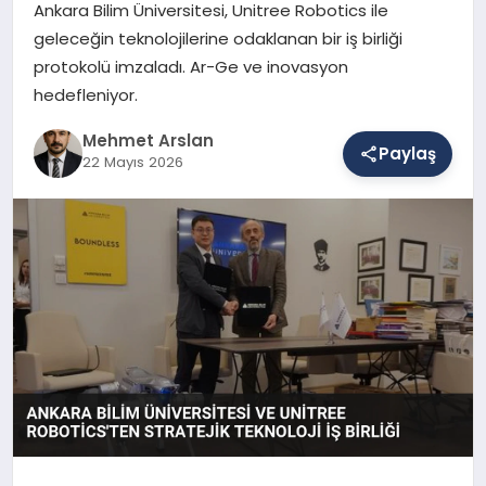
Ankara Bilim Üniversitesi, Unitree Robotics ile
geleceğin teknolojilerine odaklanan bir iş birliği
protokolü imzaladı. Ar-Ge ve inovasyon
SAĞLIK
hedefleniyor.
Mehmet Arslan
EĞITIM
Paylaş
22 Mayıs 2026
DÜNYA
YAŞAM