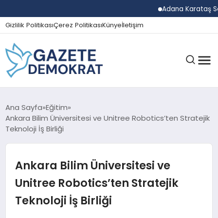
Adana Karataş Sera O
Gizlilik Politikası
Çerez Politikası
Künye
İletişim
GÜNDEM
Ana Sayfa
Eğitim
Ankara Bilim Üniversitesi ve Unitree Robotics’ten Stratejik
Teknoloji İş Birliği
EKONOMI
Ankara Bilim Üniversitesi ve
SPOR
Unitree Robotics’ten Stratejik
Teknoloji İş Birliği
MAGAZIN