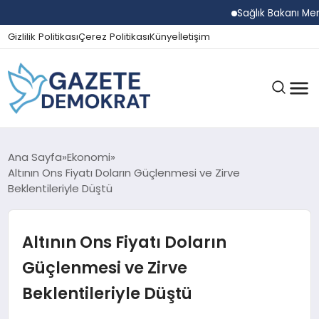
Sağlık Bakanı Memişoğ
Gizlilik Politikası
Çerez Politikası
Künye
İletişim
GÜNDEM
Ana Sayfa
Ekonomi
Altının Ons Fiyatı Doların Güçlenmesi ve Zirve
Beklentileriyle Düştü
EKONOMI
Altının Ons Fiyatı Doların
SPOR
Güçlenmesi ve Zirve
Beklentileriyle Düştü
MAGAZIN