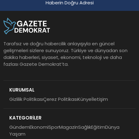
Haberin Doğru Adresi
Tarafsız ve doğru habercilik anlayışıyla en güncel
gelişmeleri sizlere sunuyoruz. Türkiye ve dünyadan son
dakika haberleri, siyaset, ekonomi, teknoloji ve daha
fazlası Gazete Demokrat’ta.
KURUMSAL
Gizlilik Politikası
Çerez Politikası
Künye
İletişim
KATEGORİLER
Gündem
Ekonomi
Spor
Magazin
Sağlık
Eğitim
Dünya
Yaşam