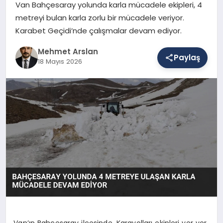
Van Bahçesaray yolunda karla mücadele ekipleri, 4
metreyi bulan karla zorlu bir mücadele veriyor.
Karabet Geçidi’nde çalışmalar devam ediyor.
SAĞLIK
Mehmet Arslan
Paylaş
18 Mayıs 2026
EĞITIM
DÜNYA
YAŞAM
Van’ın Bahçesaray ilçesinde, Karayolları ekipleri yer yer