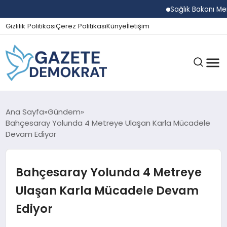
Sağlık Bakanı Memiş
Gizlilik Politikası
Çerez Politikası
Künye
İletişim
GÜNDEM
Ana Sayfa
Gündem
Bahçesaray Yolunda 4 Metreye Ulaşan Karla Mücadele
Devam Ediyor
EKONOMI
Bahçesaray Yolunda 4 Metreye
SPOR
Ulaşan Karla Mücadele Devam
Ediyor
MAGAZIN