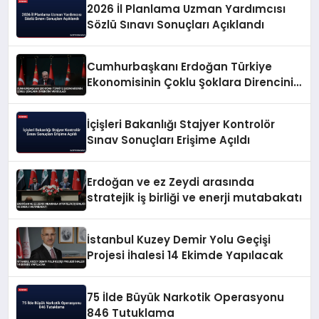
2026 İl Planlama Uzman Yardımcısı
Sözlü Sınavı Sonuçları Açıklandı
Cumhurbaşkanı Erdoğan Türkiye
Ekonomisinin Çoklu Şoklara Direncini
Vurguladı
İçişleri Bakanlığı Stajyer Kontrolör
Sınav Sonuçları Erişime Açıldı
Erdoğan ve ez Zeydi arasında
stratejik iş birliği ve enerji mutabakatı
İstanbul Kuzey Demir Yolu Geçişi
Projesi İhalesi 14 Ekimde Yapılacak
75 İlde Büyük Narkotik Operasyonu
846 Tutuklama