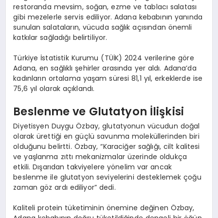
restoranda mevsim, soğan, ezme ve tablacı salatası
gibi mezelerle servis ediliyor. Adana kebabının yanında
sunulan salataların, vücuda sağlık açısından önemli
katkılar sağladığı belirtiliyor.
Türkiye İstatistik Kurumu (TÜİK) 2024 verilerine göre
Adana, en sağlıklı şehirler arasında yer aldı. Adana’da
kadınların ortalama yaşam süresi 81,1 yıl, erkeklerde ise
75,6 yıl olarak açıklandı.
Beslenme ve Glutatyon İlişkisi
Diyetisyen Duygu Özbay, glutatyonun vücudun doğal
olarak ürettiği en güçlü savunma moleküllerinden biri
olduğunu belirtti. Özbay, “Karaciğer sağlığı, cilt kalitesi
ve yaşlanma zıttı mekanizmalar üzerinde oldukça
etkili. Dışarıdan takviyelere yönelim var ancak
beslenme ile glutatyon seviyelerini desteklemek çoğu
zaman göz ardı ediliyor” dedi.
Kaliteli protein tüketiminin önemine değinen Özbay,
Adana kebabının doğru tüketildiğinde dengeli bir öğün