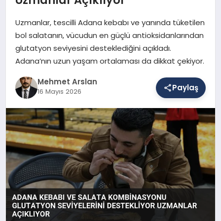
Uzmanlar, tescilli Adana kebabı ve yanında tüketilen
SAĞLIK
bol salatanın, vücudun en güçlü antioksidanlarından
glutatyon seviyesini desteklediğini açıkladı.
Adana’nın uzun yaşam ortalaması da dikkat çekiyor.
EĞITIM
Mehmet Arslan
Paylaş
16 Mayıs 2026
DÜNYA
YAŞAM