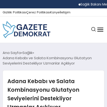
Sağlık Bakanı Memişo
Gizlilik Politikası
Çerez Politikası
Künye
İletişim
GÜNDEM
Ana Sayfa
Sağlık
Adana Kebabı ve Salata Kombinasyonu Glutatyon
Seviyelerini Destekliyor Uzmanlar Açıklıyor
EKONOMI
Adana Kebabı ve Salata
SPOR
Kombinasyonu Glutatyon
Seviyelerini Destekliyor
MAGAZIN
Uzmanlar Açıklıyor