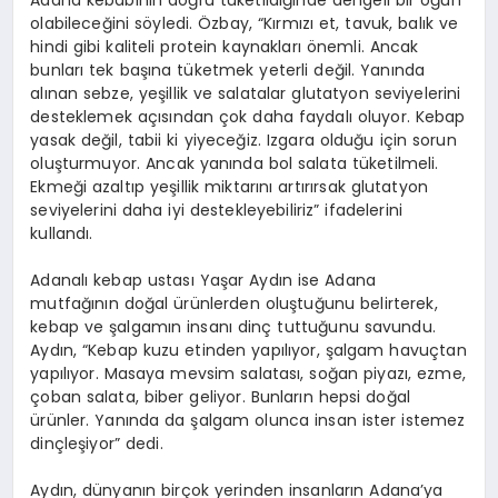
olabileceğini söyledi. Özbay, “Kırmızı et, tavuk, balık ve
hindi gibi kaliteli protein kaynakları önemli. Ancak
bunları tek başına tüketmek yeterli değil. Yanında
alınan sebze, yeşillik ve salatalar glutatyon seviyelerini
desteklemek açısından çok daha faydalı oluyor. Kebap
yasak değil, tabii ki yiyeceğiz. Izgara olduğu için sorun
oluşturmuyor. Ancak yanında bol salata tüketilmeli.
Ekmeği azaltıp yeşillik miktarını artırırsak glutatyon
seviyelerini daha iyi destekleyebiliriz” ifadelerini
kullandı.
Adanalı kebap ustası Yaşar Aydın ise Adana
mutfağının doğal ürünlerden oluştuğunu belirterek,
kebap ve şalgamın insanı dinç tuttuğunu savundu.
Aydın, “Kebap kuzu etinden yapılıyor, şalgam havuçtan
yapılıyor. Masaya mevsim salatası, soğan piyazı, ezme,
çoban salata, biber geliyor. Bunların hepsi doğal
ürünler. Yanında da şalgam olunca insan ister istemez
dinçleşiyor” dedi.
Aydın, dünyanın birçok yerinden insanların Adana’ya