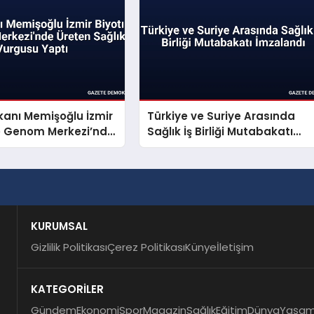
kanı Memişoğlu İzmir
Türkiye ve Suriye Arasında
ve Genom Merkezi’nde
Sağlık İş Birliği Mutabakatı
ğlık Vurgusu Yaptı
İmzalandı
KURUMSAL
Gizlilik Politikası
Çerez Politikası
Künye
İletişim
KATEGORİLER
Gündem
Ekonomi
Spor
Magazin
Sağlık
Eğitim
Dünya
Yaşa