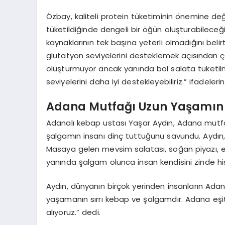
Özbay, kaliteli protein tüketiminin önemine de
tüketildiğinde dengeli bir öğün oluşturabileceğini
kaynaklarının tek başına yeterli olmadığını beli
glutatyon seviyelerini desteklemek açısından ç
oluşturmuyor ancak yanında bol salata tüketilmel
seviyelerini daha iyi destekleyebiliriz.” ifadelerini
Adana Mutfağı Uzun Yaşamın S
Adanalı kebap ustası Yaşar Aydın, Adana mutf
şalgamın insanı dinç tuttuğunu savundu. Aydın,
Masaya gelen mevsim salatası, soğan piyazı, ez
yanında şalgam olunca insan kendisini zinde his
Aydın, dünyanın birçok yerinden insanların Adan
yaşamanın sırrı kebap ve şalgamdır. Adana eşit
alıyoruz.” dedi.