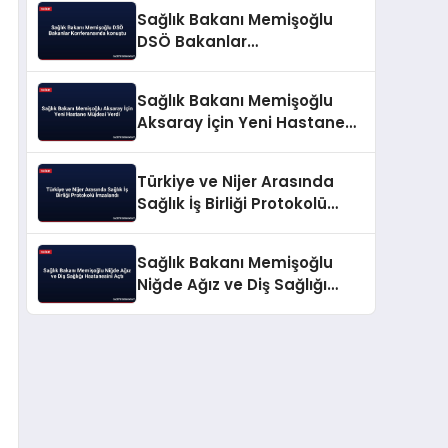
Açıkladı
Sağlık Bakanı Memişoğlu
DSÖ Bakanlar
Konferansında konuştu
Sağlık Bakanı Memişoğlu
Aksaray İçin Yeni Hastane
Müjdesi Verdi
Türkiye ve Nijer Arasında
Sağlık İş Birliği Protokolü
İmzalandı
Sağlık Bakanı Memişoğlu
Niğde Ağız ve Diş Sağlığı
Hastanesini Açtı