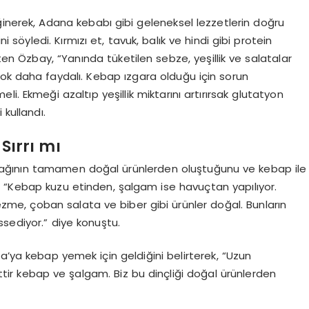
ğinerek, Adana kebabı gibi geleneksel lezzetlerin doğru
 söyledi. Kırmızı et, tavuk, balık ve hindi gibi protein
rten Özbay, “Yanında tüketilen sebze, yeşillik ve salatalar
ok daha faydalı. Kebap ızgara olduğu için sorun
i. Ekmeği azaltıp yeşillik miktarını artırırsak glutatyon
 kullandı.
ırrı mı
ağının tamamen doğal ürünlerden oluştuğunu ve kebap ile
 “Kebap kuzu etinden, şalgam ise havuçtan yapılıyor.
me, çoban salata ve biber gibi ürünler doğal. Bunların
sediyor.” diye konuştu.
a’ya kebap yemek için geldiğini belirterek, “Uzun
tir kebap ve şalgam. Biz bu dinçliği doğal ürünlerden