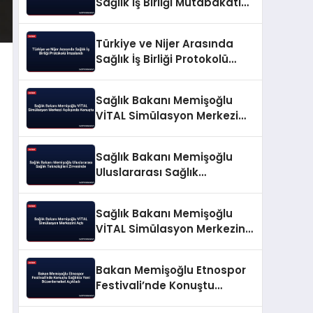
Sağlık İş Birliği Mutabakatı
İmzalandı
Türkiye ve Nijer Arasında
Sağlık İş Birliği Protokolü
İmzalandı
Sağlık Bakanı Memişoğlu
VİTAL Simülasyon Merkezi
Açılışında Konuştu
Sağlık Bakanı Memişoğlu
Uluslararası Sağlık
Teknolojileri Zirvesinde
Sağlık Bakanı Memişoğlu
VİTAL Simülasyon Merkezini
Açtı
Bakan Memişoğlu Etnospor
Festivali’nde Konuştu
Sağlıkta Yeni Düzenlemeleri