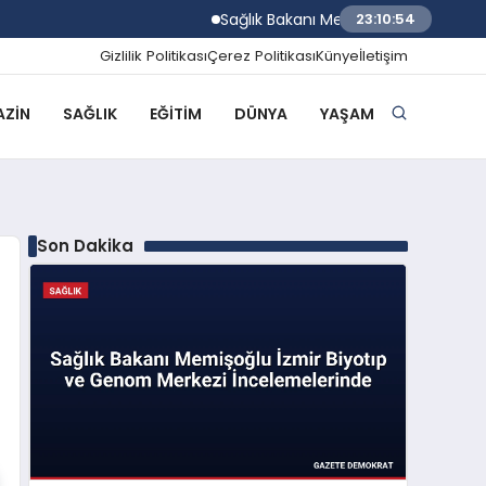
Sağlık Bakanı Memişoğlu İzmir Biyotıp v
23:10:55
Gizlilik Politikası
Çerez Politikası
Künye
İletişim
ZIN
SAĞLIK
EĞITIM
DÜNYA
YAŞAM
Son Dakika