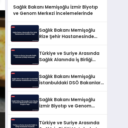
Sağlık Bakanı Memişoğlu İzmir Biyotıp
ve Genom Merkezi İncelemelerinde
Sağlık Bakanı Memişoğlu
Rize Şehir Hastanesinde
İnceleme Yaptı
Türkiye ve Suriye Arasında
Sağlık Alanında İş Birliği
Anlaşması
Sağlık Bakanı Memişoğlu
İstanbuldaki DSÖ Bakanlar
Konferansında Konuştu
Sağlık Bakanı Memişoğlu
İzmir Biyotıp ve Genom
Merkezi’nde Üreten Sağlık
Vurgusu Yaptı
Türkiye ve Suriye Arasında