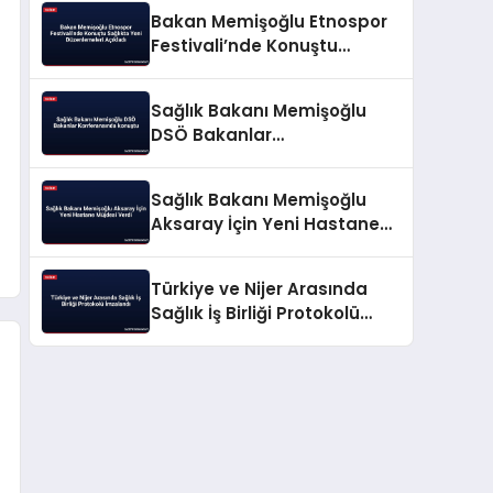
Bakan Memişoğlu Etnospor
Festivali’nde Konuştu
Sağlıkta Yeni Düzenlemeleri
Açıkladı
Sağlık Bakanı Memişoğlu
DSÖ Bakanlar
Konferansında konuştu
Sağlık Bakanı Memişoğlu
Aksaray İçin Yeni Hastane
Müjdesi Verdi
Türkiye ve Nijer Arasında
Sağlık İş Birliği Protokolü
İmzalandı