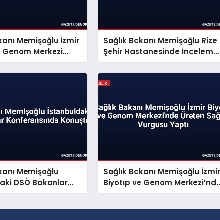
kanı Memişoğlu İzmir
Sağlık Bakanı Memişoğlu Rize
ve Genom Merkezi
Şehir Hastanesinde İnceleme
lerinde
Yaptı
akanı Memişoğlu
Sağlık Bakanı Memişoğlu İzmi
daki DSÖ Bakanlar
Biyotıp ve Genom Merkezi’nd
sında Konuştu
Üreten Sağlık Vurgusu Yaptı