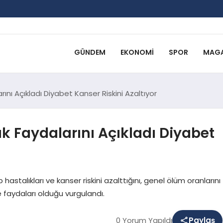
GÜNDEM
EKONOMI
SPOR
MAGA
nı Açıkladı Diyabet Kanser Riskini Azaltıyor
k Faydalarını Açıkladı Diyabet
astalıkları ve kanser riskini azalttığını, genel ölüm oranlarını
 faydaları olduğu vurgulandı.
0 Yorum Yapıldı
Paylaş