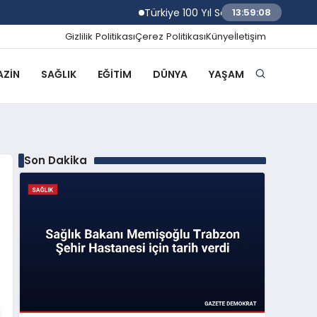
Türkiye 100 Yıl Sonra Kerkük Petrol Saha
13:59:09
Gizlilik Politikası
Çerez Politikası
Künye
İletişim
ZIN
SAĞLIK
EĞITIM
DÜNYA
YAŞAM
Son Dakika