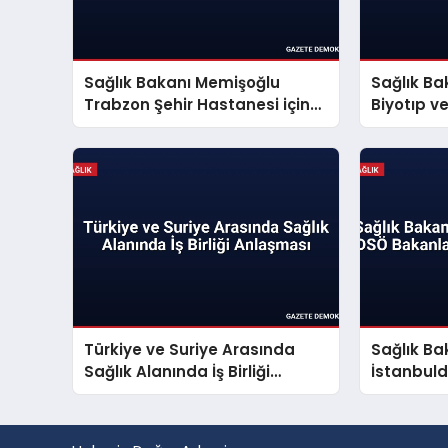
Sağlık Bakanı Memişoğlu
Sağlık Ba
Trabzon Şehir Hastanesi için
Biyotıp 
tarih verdi
İnceleme
Türkiye ve Suriye Arasında
Sağlık B
Sağlık Alanında İş Birliği
İstanbul
Anlaşması
Konferan