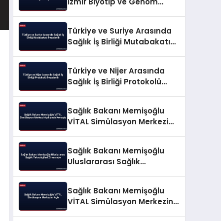
İzmir Biyotıp ve Genom
Merkezi’nde Üreten Sağlık
Vurgusu Yaptı
Türkiye ve Suriye Arasında
Sağlık İş Birliği Mutabakatı
İmzalandı
Türkiye ve Nijer Arasında
Sağlık İş Birliği Protokolü
İmzalandı
Sağlık Bakanı Memişoğlu
VİTAL Simülasyon Merkezi
Açılışında Konuştu
Sağlık Bakanı Memişoğlu
Uluslararası Sağlık
Teknolojileri Zirvesinde
Sağlık Bakanı Memişoğlu
VİTAL Simülasyon Merkezini
Açtı