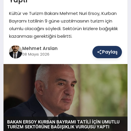
Kültür ve Turizm Bakanı Mehmet Nuri Ersoy, Kurban
SAĞLIK
Bayramı tatilinin 9 güne uzatılmasının turizm için
olumlu olacağını söyledi. Sektörün krizlere bağışıklık
kazanması gerektiğini belirtti.
EĞITIM
Mehmet Arslan
Paylaş
08 Mayıs 2026
DÜNYA
YAŞAM