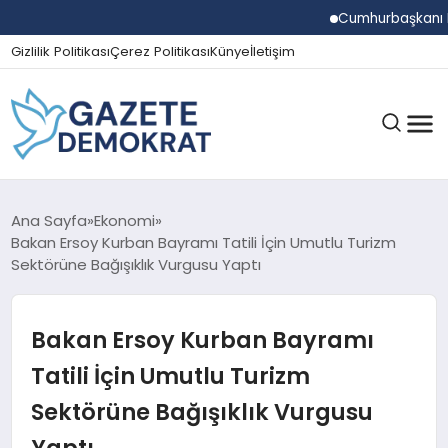
Cumhurbaşkanı Erdoğ
Gizlilik Politikası
Çerez Politikası
Künye
İletişim
GÜNDEM
Ana Sayfa
Ekonomi
Bakan Ersoy Kurban Bayramı Tatili İçin Umutlu Turizm
Sektörüne Bağışıklık Vurgusu Yaptı
EKONOMI
Bakan Ersoy Kurban Bayramı
SPOR
Tatili İçin Umutlu Turizm
Sektörüne Bağışıklık Vurgusu
MAGAZIN
Yaptı