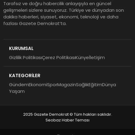
Tarafsız ve doğru habercilik anlayışıyla en güncel
gelişmeleri sizlere sunuyoruz. Türkiye ve dünyadan son
dakika haberleri, siyaset, ekonomi, teknoloji ve daha
fazlası Gazete Demokrat’ta.
KURUMSAL
Gizlilik Politikası
Çerez Politikası
Künye
İletişim
KATEGORİLER
Gündem
Ekonomi
Spor
Magazin
Sağlık
Eğitim
Dünya
Yaşam
2025 Gazete Demokrat © Tüm hakları saklıdır.
Seobaz Haber Teması