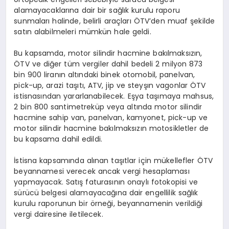
alamayacaklarına dair bir sağlık kurulu raporu
sunmaları halinde, belirli araçları ÖTV’den muaf şekilde
satın alabilmeleri mümkün hale geldi.
Bu kapsamda, motor silindir hacmine bakılmaksızın,
ÖTV ve diğer tüm vergiler dahil bedeli 2 milyon 873
bin 900 liranın altındaki binek otomobil, panelvan,
pick-up, arazi taşıtı, ATV, jip ve steyşın vagonlar ÖTV
istisnasından yararlanabilecek. Eşya taşımaya mahsus,
2 bin 800 santimetreküp veya altında motor silindir
hacmine sahip van, panelvan, kamyonet, pick-up ve
motor silindir hacmine bakılmaksızın motosikletler de
bu kapsama dahil edildi.
İstisna kapsamında alınan taşıtlar için mükellefler ÖTV
beyannamesi verecek ancak vergi hesaplaması
yapmayacak. Satış faturasının onaylı fotokopisi ve
sürücü belgesi alamayacağına dair engellilik sağlık
kurulu raporunun bir örneği, beyannamenin verildiği
vergi dairesine iletilecek.