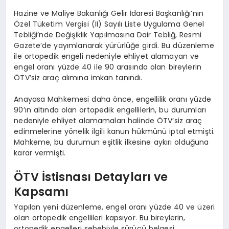
Hazine ve Maliye Bakanlığı Gelir İdaresi Başkanlığı’nın
Özel Tüketim Vergisi (II) Sayılı Liste Uygulama Genel
Tebliği’nde Değişiklik Yapılmasına Dair Tebliğ, Resmi
Gazete’de yayımlanarak yürürlüğe girdi. Bu düzenleme
ile ortopedik engeli nedeniyle ehliyet alamayan ve
engel oranı yüzde 40 ile 90 arasında olan bireylerin
ÖTV’siz araç alımına imkan tanındı.
Anayasa Mahkemesi daha önce, engellilik oranı yüzde
90’ın altında olan ortopedik engellilerin, bu durumları
nedeniyle ehliyet alamamaları halinde ÖTV’siz araç
edinmelerine yönelik ilgili kanun hükmünü iptal etmişti.
Mahkeme, bu durumun eşitlik ilkesine aykırı olduğuna
karar vermişti.
ÖTV İstisnası Detayları ve
Kapsamı
Yapılan yeni düzenleme, engel oranı yüzde 40 ve üzeri
olan ortopedik engellileri kapsıyor. Bu bireylerin,
ortopedik engelleri sebebiyle sürücü belgesi