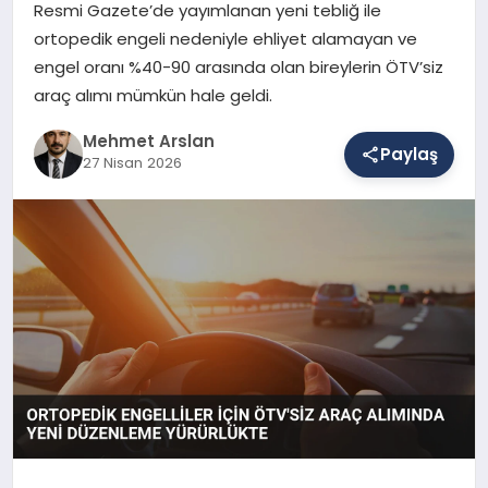
Resmi Gazete’de yayımlanan yeni tebliğ ile
ortopedik engeli nedeniyle ehliyet alamayan ve
engel oranı %40-90 arasında olan bireylerin ÖTV’siz
SAĞLIK
araç alımı mümkün hale geldi.
Mehmet Arslan
EĞITIM
Paylaş
27 Nisan 2026
DÜNYA
YAŞAM