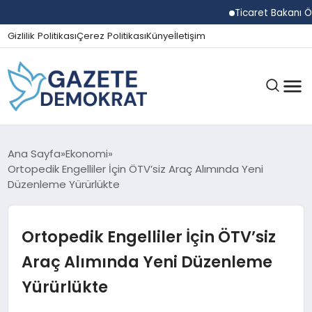
Ticaret Bakanı Ömer B
Gizlilik Politikası
Çerez Politikası
Künye
İletişim
GÜNDEM
Ana Sayfa
Ekonomi
Ortopedik Engelliler İçin ÖTV’siz Araç Alımında Yeni
Düzenleme Yürürlükte
EKONOMI
Ortopedik Engelliler İçin ÖTV’siz
SPOR
Araç Alımında Yeni Düzenleme
Yürürlükte
MAGAZIN