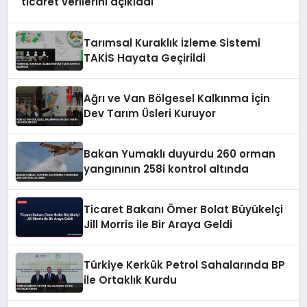
ticaret verilerini açıkladı
Tarımsal Kuraklık İzleme Sistemi
TAKİS Hayata Geçirildi
Ağrı ve Van Bölgesel Kalkınma İçin
Dev Tarım Üsleri Kuruyor
Bakan Yumaklı duyurdu 260 orman
yangınının 258i kontrol altında
Ticaret Bakanı Ömer Bolat Büyükelçi
Jill Morris ile Bir Araya Geldi
Türkiye Kerkük Petrol Sahalarında BP
ile Ortaklık Kurdu