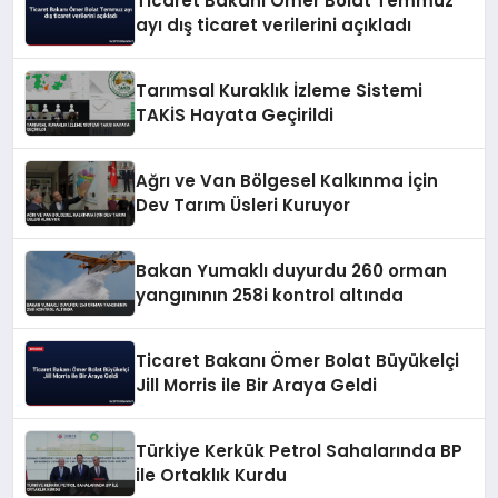
Ticaret Bakanı Ömer Bolat Temmuz
ayı dış ticaret verilerini açıkladı
Tarımsal Kuraklık İzleme Sistemi
TAKİS Hayata Geçirildi
Ağrı ve Van Bölgesel Kalkınma İçin
Dev Tarım Üsleri Kuruyor
Bakan Yumaklı duyurdu 260 orman
yangınının 258i kontrol altında
Ticaret Bakanı Ömer Bolat Büyükelçi
Jill Morris ile Bir Araya Geldi
Türkiye Kerkük Petrol Sahalarında BP
ile Ortaklık Kurdu