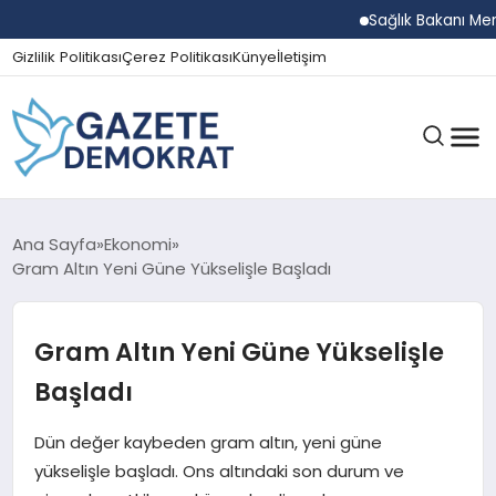
Sağlık Bakanı Memişoğ
Gizlilik Politikası
Çerez Politikası
Künye
İletişim
GÜNDEM
Ana Sayfa
Ekonomi
Gram Altın Yeni Güne Yükselişle Başladı
EKONOMI
Gram Altın Yeni Güne Yükselişle
Başladı
SPOR
Dün değer kaybeden gram altın, yeni güne
yükselişle başladı. Ons altındaki son durum ve
MAGAZIN