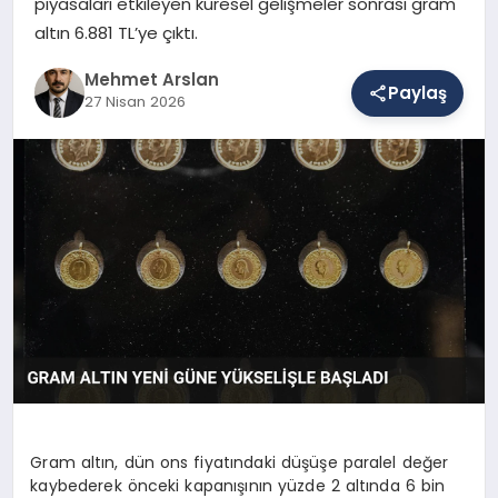
piyasaları etkileyen küresel gelişmeler sonrası gram
altın 6.881 TL’ye çıktı.
SAĞLIK
Mehmet Arslan
Paylaş
27 Nisan 2026
EĞITIM
DÜNYA
YAŞAM
Gram altın, dün ons fiyatındaki düşüşe paralel değer
kaybederek önceki kapanışının yüzde 2 altında 6 bin