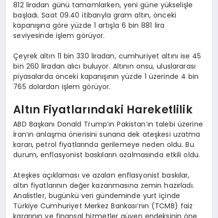
812 liradan günü tamamlarken, yeni güne yükselişle
başladı. Saat 09.40 itibarıyla gram altın, önceki
kapanışına göre yüzde 1 artışla 6 bin 881 lira
seviyesinde işlem görüyor.
Çeyrek altın 11 bin 330 liradan, cumhuriyet altını ise 45
bin 260 liradan alıcı buluyor. Altının onsu, uluslararası
piyasalarda önceki kapanışının yüzde 1 üzerinde 4 bin
765 dolardan işlem görüyor.
Altın Fiyatlarındaki Hareketlilik
ABD Başkanı Donald Trump’ın Pakistan’ın talebi üzerine
İran’ın anlaşma önerisini sunana dek ateşkesi uzatma
kararı, petrol fiyatlarında gerilemeye neden oldu. Bu
durum, enflasyonist baskıların azalmasında etkili oldu.
Ateşkes açıklaması ve azalan enflasyonist baskılar,
altın fiyatlarının değer kazanmasına zemin hazırladı.
Analistler, bugünkü veri gündeminde yurt içinde
Türkiye Cumhuriyet Merkez Bankası’nın (TCMB) faiz
kararının ve finansal hizmetler güven endeksinin öne